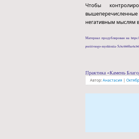
Чтобы контролир
вышеперечисленные 
негативным мыслям в
Материал продублирован на https://zen
pozitivnogo-myshleniia-5cbc6660ae6cb
Практика «Камень Благо
Автор:
Анастасия
|
Октябр