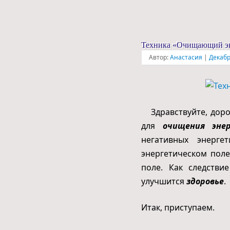
Техника «Очищающий эн
Автор:
Анастасия
|
Декабр
Здравствуйте, дорог
для
очищения энер
негативных энерге
энергетическом поле
поле. Как следстви
улучшится
здоровье
.
Итак, приступаем.