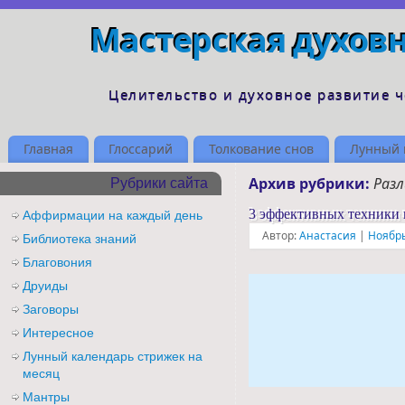
Мастерская духов
Целительство и духовное развитие 
Главная
Глоссарий
Толкование снов
Лунный 
Архив рубрики:
Разл
Рубрики сайта
3 эффективных техники 
Аффирмации на каждый день
Автор:
Анастасия
|
Ноябрь
Библиотека знаний
Благовония
Друиды
Заговоры
Интересное
Лунный календарь стрижек на
месяц
Мантры