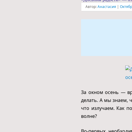
Автор:
Анастасия
|
Октябр
За окном осень — вр
делать. А мы знаем,
что излучаем. Как п
волне?
Во-первых, необходи