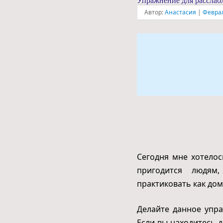
Упражнение для расслабл
Автор:
Анастасия
|
Феврал
Сегодня мне хотелос
пригодится людя
практиковать как дома
Делайте данное упра
Если вы находитесь 