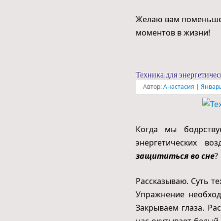
Желаю вам поменьше 
моментов в жизни!
Техника для энергетичес
Автор:
Анастасия
|
Январь
Когда мы бодрству
энергетических во
защититься во сне
?
Рассказываю. Суть те
Упражнение необходи
Закрываем глаза. Ра
нас окутывает белый 