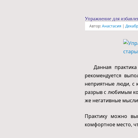
Упражнение для избавлен
Автор:
Анастасия
|
Декабр
Данная практика п
рекомендуется выпо
неприятные люди, с 
разрыв с любимым ког
же негативные мысли 
Практику можно вып
комфортное место, чт