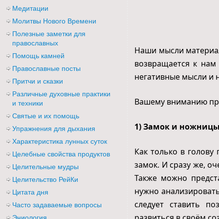
Медитации
Молитвы Нового Времени
Полезные заметки для
православных
Наши мысли материаль
Помощь камней
возвращается к нам 
Православные посты
негативные мысли и 
Притчи и сказки
Различные духовные практики
Вашему вниманию пре
и техники
Святые и их помощь
1) Замок и ножниц
Упражнения для дыхания
Характеристика лунных суток
Как только в голову
Целебные свойства продуктов
замок. И сразу же, о
Целительные мудры
Также можно предст
Целительство РейКи
нужно анализировать
Цитата дня
следует ставить по
Часто задаваемые вопросы
развиться в своём со
Эниология