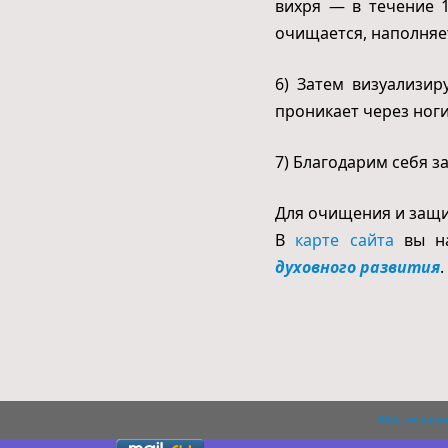
вихря — в течение 1
очищается, наполняе
6) Затем визуализир
проникает через ноги
7) Благодарим себя 
Для очищения и защи
В
карте сайта
вы на
духовного развития
.
Мастерская