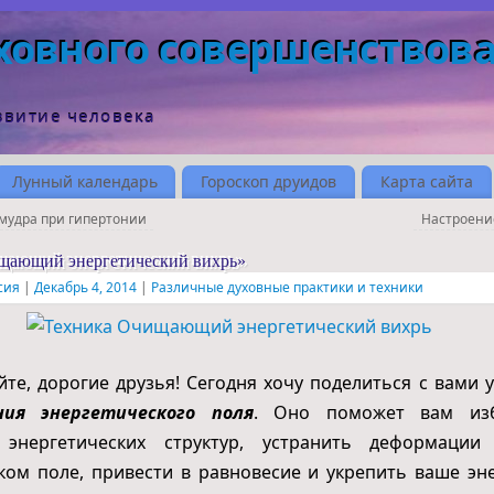
ховного совершенствов
звитие человека
Лунный календарь
Гороскоп друидов
Карта сайта
мудра при гипертонии
Настроени
щающий энергетический вихрь»
сия
|
Декабрь 4, 2014
|
Различные духовные практики и техники
е, дорогие друзья! Сегодня хочу поделиться с вами
ния энергетического поля
. Оно поможет вам изб
 энергетических структур, устранить деформац
ком поле, привести в равновесие и укрепить ваше эн