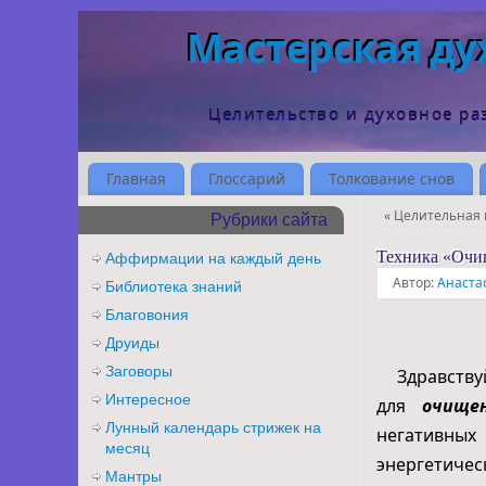
Мастерская ду
Целительство и духовное ра
Главная
Глоссарий
Толкование снов
«
Целительная 
Рубрики сайта
Техника «Очи
Аффирмации на каждый день
Автор:
Анаста
Библиотека знаний
Благовония
Друиды
Заговоры
Здравствуйт
Интересное
для
очище
Лунный календарь стрижек на
негативных
месяц
энергетичес
Мантры