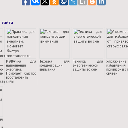
 сайта
Практика для
Техника для
Техника для
Упражнение
 —
наполнения
концентрации
энергетической
избавлени
ро
энергией.
внимания
защиты во сне
привязок и с
ие
Помогает быстро
связей
восстановить
сть
силы
ля
и