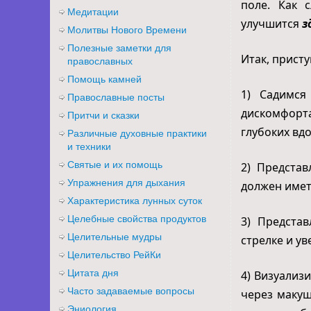
поле. Как 
Медитации
улучшится
з
Молитвы Нового Времени
Полезные заметки для
Итак, присту
православных
Помощь камней
1) Садимся
Православные посты
дискомфорт
Притчи и сказки
глубоких вдо
Различные духовные практики
и техники
Святые и их помощь
2) Представ
Упражнения для дыхания
должен имет
Характеристика лунных суток
Целебные свойства продуктов
3) Предста
Целительные мудры
стрелке и ув
Целительство РейКи
Цитата дня
4) Визуализ
Часто задаваемые вопросы
через макуш
Эниология