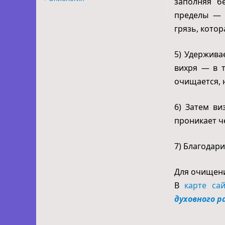
заполняя б
пределы — э
грязь, котор
5) Удержива
вихря — в т
очищается, 
6) Затем ви
проникает ч
7) Благодар
Для очищени
В
карте сай
духовного р