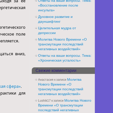
ыходя за ее
Ответы на ваши вопросы. Тема:
«Восстановление после
ергетическая
инсульта»
Духовное развитие и
дауншифтинг
ргетического
Целительная мудра от
депрессии
ическое поле
Молитва Нового Времени «О
епляется.
трансмутации последствий
негативных воздействий»
щаться вниз,
Ответы на ваши вопросы. Тема:
«Хроническая усталость»
Свежие комментарии
Молитва
Анастасия
к записи
Нового Времени «О
кая сфера»
.
трансмутации последствий
рактики для
негативных воздействий»
Молитва Нового
Lushik17
к записи
Времени «О трансмутации
последствий негативных