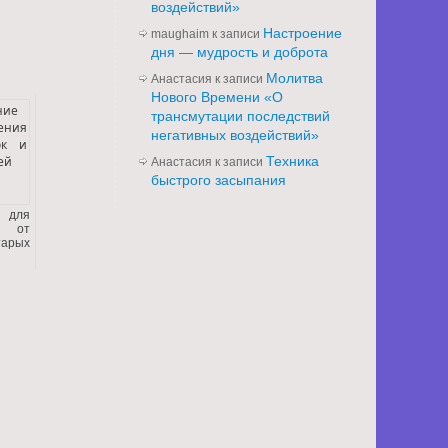
воздействий»
Настроение
maughaim
к записи
дня — мудрость и доброта
Молитва
Анастасия
к записи
Нового Времени «О
трансмутации последствий
негативных воздействий»
Техника
Анастасия
к записи
быстрого засыпания
 для
я от
тарых