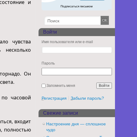
состояние и
Подписаться письмом
Войти
ало чувства
Имя пользователя или e-mail
 несколько
Пароль
 торнадо. Он
света.
Запомнить меня
 по часовой
Регистрация
Забыли пароль?
Свежие записи
ться, входит
Настроение дня — сплошное
а, полностью
чудо