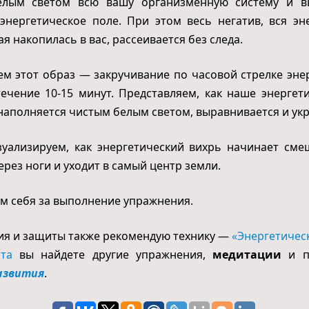
елым светом всю вашу организменную систему и в
нергетическое поле. При этом весь негатив, вся эн
ая накопилась в вас, рассеивается без следа.
ем этот образ — закручивание по часовой стрелке эне
ечение 10-15 минут. Представляем, как наше энергет
наполняется чистым белым светом, выравнивается и укр
зуализируем, как энергетический вихрь начинает сме
ерез ноги и уходит в самый центр земли.
им себя за выполнение упражнения.
я и защиты также рекомендую технику —
«Энергетичес
та
вы найдете другие упражнения,
медитации
и п
азвития
.