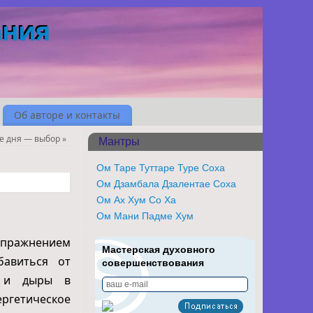
ания
Об авторе и контакты
е дня — выбор
»
Мантры
Ом Таре Туттаре Туре Соха
Ом Дзамбала Дзалентае Соха
Ом Ах Хум Со Ха
Ом Мани Падме Хум
 упражнением
Мастерская духовного
авиться от
совершенствования
ии и дыры в
ергетическое