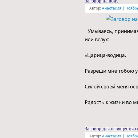
Заговор на воду
Автор:
Анастасия
|
Ноябрь
Умываясь, принимая 
или вслух:
«Царица-водица,
Разреши мне тобою у
Силой своей меня осв
Радость к жизни во м
Заговор для освящения с
Автор:
Анастасия
|
Ноябрь