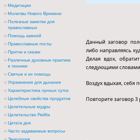
Медитации
Молитвы Нового Времени
Полезные заметки для
православных
Помощь камней
Данный заговор поле
Православные посты
либо направляясь ку
Притчи и сказки
Делая вдох, обрати
Различные духовные практики
и техники
следующими словами
Святые и их помощь
Упражнения для дыхания
Воздух вдыхая, себя 
Характеристика лунных суток
Повторите заговор 3 
Целебные свойства продуктов
Целительные мудры
Целительство РейКи
Цитата дня
Часто задаваемые вопросы
Эниология