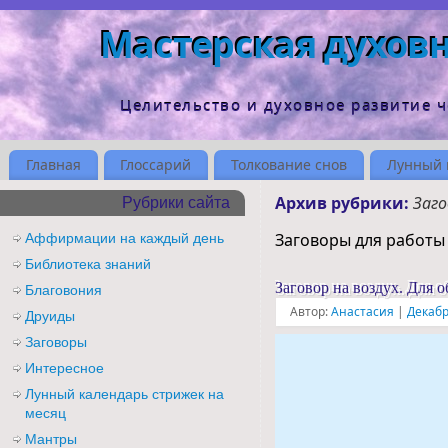
Мастерская духов
Целительство и духовное развитие 
Главная
Глоссарий
Толкование снов
Лунный 
Архив рубрики:
Заг
Рубрики сайта
Заговоры для работы
Аффирмации на каждый день
Библиотека знаний
Заговор на воздух. Для о
Благовония
Автор:
Анастасия
|
Декабр
Друиды
Заговоры
Интересное
Лунный календарь стрижек на
месяц
Мантры