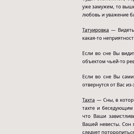
уже замужем, то выш
любовь и уважение б
Татуировка
— Видеть 
какая-то неприятност
Если во сне Вы види
объектом чьей-то ре
Если во сне Вы сами
отвернутся от Вас из-
Тахта
— Сны, в котор
тахте и беседующим
что Ваши завистлив
Вашей невесты. Сон 
следует поторопиться