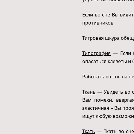
Если во сне Вы видит
противников.
Тигровая шкура обещ
Типография
— Если в
опасаться клеветы и 
Работать во сне на п
Ткань
— Увидеть во с
Вам помехи, вверга
эластичная – Вы про
ищут любую возможнос
Ткать
— Ткать во сне