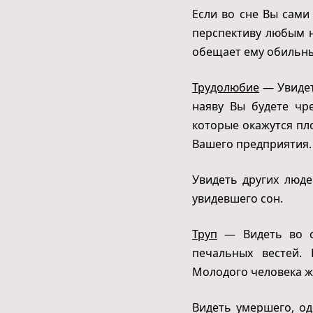
Если во сне Вы сами
перспективу любым н
обещает ему обильн
Трудолюбие
— Увидет
наяву Вы будете чр
которые окажутся пл
Вашего предприятия.
Увидеть других люд
увидевшего сон.
Труп
— Видеть во сн
печальных вестей.
Молодого человека ж
Видеть умершего, од