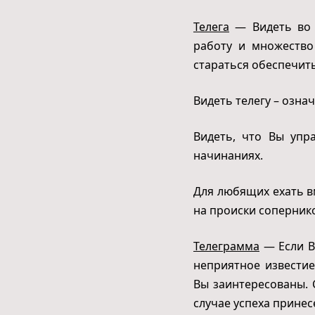
Телега
— Видеть во с
работу и множество
стараться обеспечит
Видеть телегу – означ
Видеть, что Вы упр
начинаниях.
Для любящих ехать вм
на происки соперник
Телеграмма
— Если Ва
неприятное известие
Вы заинтересованы. 
случае успеха принесе