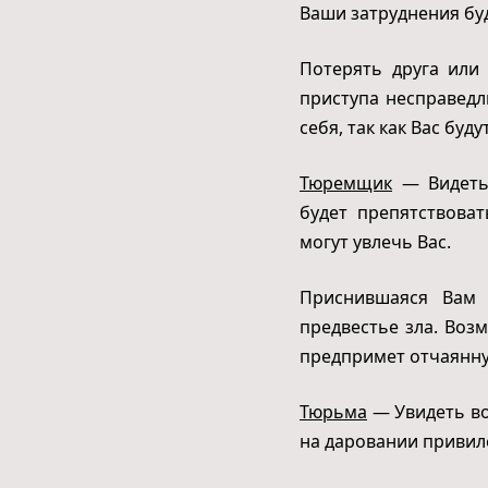
Ваши затруднения бу
Потерять друга или
приступа несправедл
себя, так как Вас буд
Тюремщик
— Видеть 
будет препятствова
могут увлечь Вас.
Приснившаяся Вам 
предвестье зла. Воз
предпримет отчаянну
Тюрьма
— Увидеть во 
на даровании привил