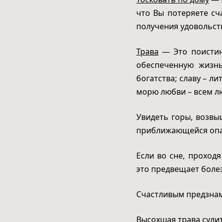
что Вы потеряете сч
получения удовольст
Трава
— Это поистин
обеспеченную жизн
богатства; славу – л
морю любви – всем 
Увидеть горы, возв
приближающейся опа
Если во сне, проход
это предвещает болез
Счастливым предзнам
Высохшая трава сули