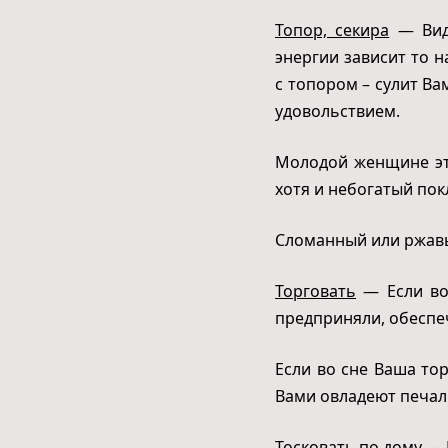
Топор, секира
— Виде
энергии зависит то н
с топором – сулит Ва
удовольствием.
Молодой женщине это
хотя и небогатый пок
Сломанный или ржавый
Торговать
— Если во 
предприняли, обеспеч
Если во сне Ваша то
Вами овладеют печаль
Тосковать по дому
— В