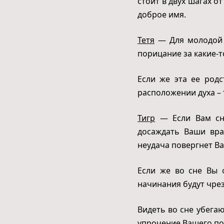
стоит в двух шагах о
доброе имя.
Тетя
— Для молодой 
порицание за какие-т
Если же эта ее род
расположении духа – 
Тигр
— Если Вам сни
досаждать Ваши враг
неудача повергнет Ва
Если же во сне Вы о
начинания будут чре
Видеть во сне убега
упрочение Вашего п