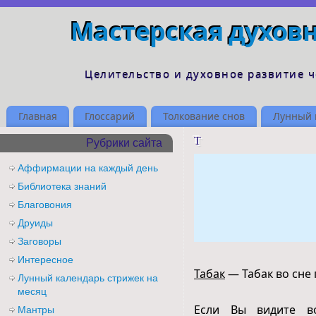
Мастерская духов
Целительство и духовное развитие 
Главная
Глоссарий
Толкование снов
Лунный 
Т
Рубрики сайта
Аффирмации на каждый день
Библиотека знаний
Благовония
Друиды
Заговоры
Интересное
Табак
— Табак во сне 
Лунный календарь стрижек на
месяц
Если Вы видите в
Мантры