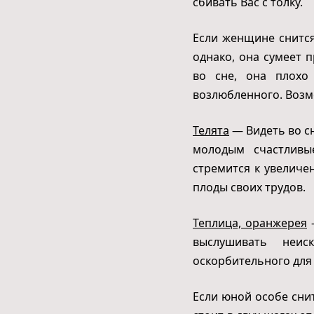
сбивать Вас с толку.
Если женщине снится
однако, она сумеет 
во сне, она плохо
возлюбленного. Возм
Телята
— Видеть во сн
молодым счастливы
стремится к увеличе
плоды своих трудов.
Теплица, оранжерея
—
выслушивать неис
оскорбительного для 
Если юной особе снит