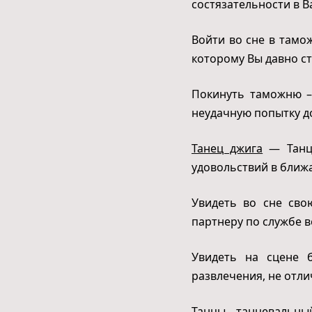
состязательности в В
Войти во сне в тамо
которому Вы давно с
Покинуть таможню –
неудачную попытку д
Танец джига
— Танце
удовольствий в ближ
Увидеть во сне сво
партнеру по службе 
Увидеть на сцене б
развлечения, не отл
Танцы, танцевальны