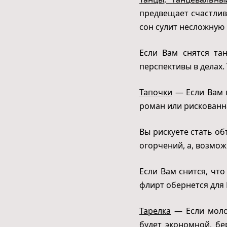
предвещает счастли
сон сулит несложную 
Если Вам снятся та
перспективы в делах.
Тапочки
— Если Вам п
роман или рискованн
Вы рискуете стать об
огорчений, а, возмож
Если Вам снится, чт
флирт обернется для 
Тарелка
— Если молод
будет экономной, бе