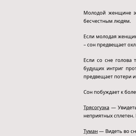
Молодой женщине эт
бесчестным людям.
Если молодая женщин
– сон предвещает охл
Если со сне голова 
будущих интриг прот
предвещает потери и
Сон побуждает к боле
Трясогузка
— Увидеть
неприятных сплетен.
Туман
— Видеть во сн