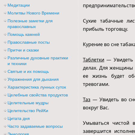
предпринимательств
Медитации
Молитвы Нового Времени
Сухие табачные ли
Полезные заметки для
православных
прибыль торговцу.
Помощь камней
Православные посты
Курение во сне табак
Притчи и сказки
Различные духовные практики
Таблетки
— Увидеть в
и техники
делах. Для женщины 
Святые и их помощь
ее жизнь будет об
Упражнения для дыхания
тревогами.
Характеристика лунных суток
Целебные свойства продуктов
Таз
— Увидеть во сне
Целительные мудры
вокруг Вас.
Целительство РейКи
Цитата дня
Умываться чистой в
Часто задаваемые вопросы
завершится исполне
Эниология