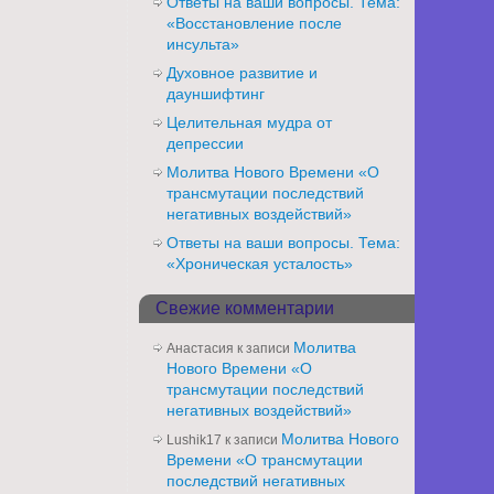
Ответы на ваши вопросы. Тема:
«Восстановление после
инсульта»
Духовное развитие и
дауншифтинг
Целительная мудра от
депрессии
Молитва Нового Времени «О
трансмутации последствий
негативных воздействий»
Ответы на ваши вопросы. Тема:
«Хроническая усталость»
Свежие комментарии
Молитва
Анастасия
к записи
Нового Времени «О
трансмутации последствий
негативных воздействий»
Молитва Нового
Lushik17
к записи
Времени «О трансмутации
последствий негативных