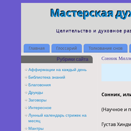
Мастерская ду
Целительство и духовное ра
Главная
Глоссарий
Толкование снов
Сонник Милл
Рубрики сайта
Аффирмации на каждый день
Библиотека знаний
Благовония
Друиды
Сонник, ил
Заговоры
Интересное
(Научное и 
Лунный календарь стрижек на
месяц
Густав Хинд
Мантры