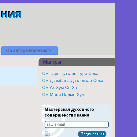
ания
Об авторе и контакты
Мантры
Ом Таре Туттаре Туре Соха
Ом Дзамбала Дзалентае Соха
Ом Ах Хум Со Ха
Ом Мани Падме Хум
Мастерская духовного
совершенствования