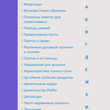
Медитации
А
Молитвы Нового Времени
Полезные заметки для
Б
православных
Помощь камней
В
Православные посты
Притчи и сказки
Г
Различные духовные практики
и техники
Д
Святые и их помощь
Упражнения для дыхания
Е
Характеристика лунных суток
Целебные свойства продуктов
Ж
Целительные мудры
Целительство РейКи
З
Цитата дня
Часто задаваемые вопросы
И
Эниология