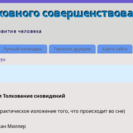
ховного совершенствов
звитие человека
Лунный календарь
Гороскоп друидов
Карта сайта
ера
и Толкование сновидений
практическое изложение того, что происходит во сне)
ман Миллер