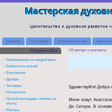
Мастерская духов
Целительство и духовное развитие 
Главная
Глоссарий
Толкование снов
Лунный 
Об авторе и контакты
Рубрики сайта
Аффирмации на каждый день
Библиотека знаний
Благовония
Друиды
Заговоры
Здравствуйте! Добро
Интересное
Лунный календарь стрижек на
Меня зовут Анастас
месяц
До Сатори. В основе
Мантры