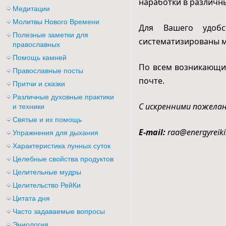
наработки в различны
Медитации
Молитвы Нового Времени
Для Вашего удоб
Полезные заметки для
систематизированы м
православных
Помощь камней
По всем возникающи
Православные посты
почте.
Притчи и сказки
Различные духовные практики
С искренними пожелан
и техники
Святые и их помощь
E-mail:
raa@energyreiki
Упражнения для дыхания
Характеристика лунных суток
Целебные свойства продуктов
Целительные мудры
Целительство РейКи
Цитата дня
Часто задаваемые вопросы
Эниология