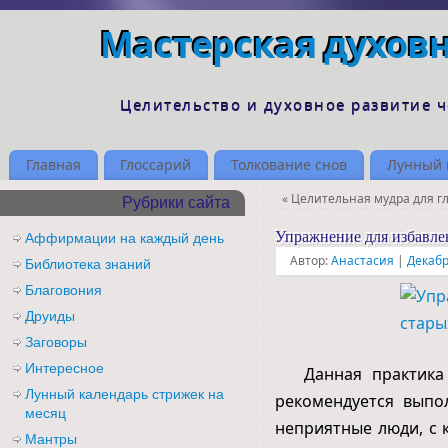
Мастерская духов
Целительство и духовное развитие 
Главная
Глоссарий
Толкование снов
Лунный 
«
Целительная мудра для г
Рубрики сайта
Упражнение для избавлен
Аффирмации на каждый день
Автор:
Анастасия
|
Декабр
Библиотека знаний
Благовония
Друиды
Заговоры
Интересное
Данная практика п
Лунный календарь стрижек на
рекомендуется выпо
месяц
неприятные люди, с 
Мантры