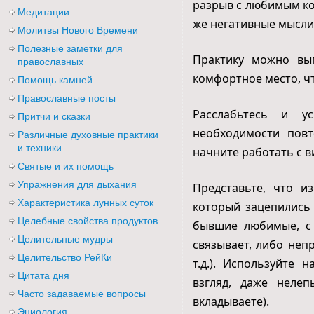
разрыв с любимым ког
Медитации
же негативные мысли 
Молитвы Нового Времени
Полезные заметки для
Практику можно вып
православных
комфортное место, чт
Помощь камней
Православные посты
Расслабьтесь и у
Притчи и сказки
необходимости повт
Различные духовные практики
и техники
начните работать с в
Святые и их помощь
Упражнения для дыхания
Представьте, что и
Характеристика лунных суток
который зацепились
Целебные свойства продуктов
бывшие любимые, с 
Целительные мудры
связывает, либо неп
Целительство РейКи
т.д.). Используйте
Цитата дня
взгляд, даже неле
Часто задаваемые вопросы
вкладываете).
Эниология