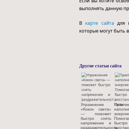
Если вы хотите освоб
выполнять данную пра
В
карте сайта
для в
которые могут быть 
Другие статьи сайта
Упражнение
Практ
«Кокон света»
наполн
— поможет
энергие
быстро снять
Помога
напряжение и
быстро
раздражительность
восстан