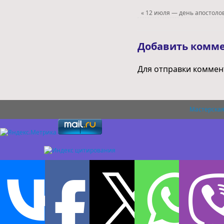
«
12 июля — день апостолов
Добавить комм
Для отправки комме
Мастерская