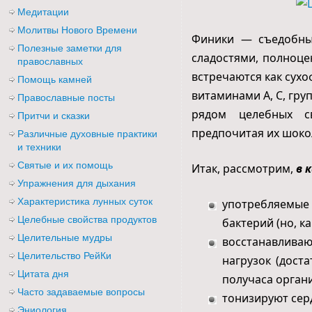
Медитации
Молитвы Нового Времени
Финики — съедобны
Полезные заметки для
сладостями, полноц
православных
встречаются как сух
Помощь камней
витаминами А, С, гр
Православные посты
рядом целебных св
Притчи и сказки
предпочитая их шоко
Различные духовные практики
и техники
Святые и их помощь
Итак, рассмотрим,
в 
Упражнения для дыхания
Характеристика лунных суток
употребляемые 
Целебные свойства продуктов
бактерий (но, к
Целительные мудры
восстанавливаю
Целительство РейКи
нагрузок (дост
Цитата дня
получаса органи
Часто задаваемые вопросы
тонизируют серд
Эниология