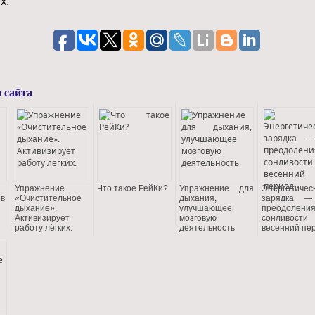
х.
 сайта
Упражнение
Что такое РейКи?
Упражнение для
Энергетичес
ов
«Очистительное
дыхания,
зарядка —
дыхание».
улучшающее
преодолени
Активизирует
мозговую
сонливос
работу лёгких.
деятельность
весенний пе