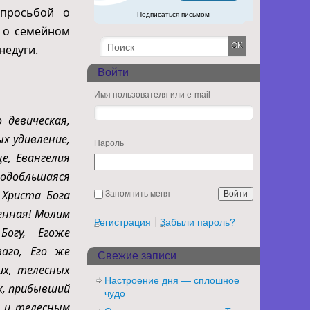
просьбой о
Подписаться письмом
и о семейном
недуги.
Войти
Имя пользователя или e-mail
 девическая,
х удивление,
Пароль
е, Евангелия
подобльшаяся
 Христа Бога
Запомнить меня
енная! Молим
Регистрация
Забыли пароль?
огу, Егоже
аго, Его же
Свежие записи
их, телесных
Настроение дня — сплошное
к, прибывший
чудо
м и телесным