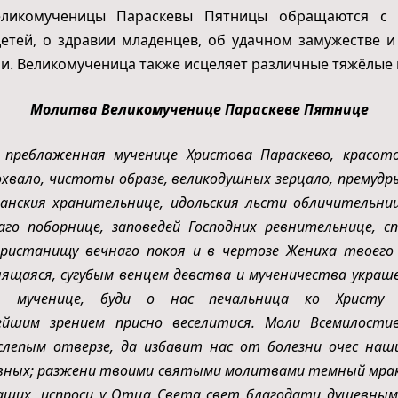
еликомученицы Параскевы Пятницы обращаются с 
етей, о здравии младенцев, об удачном замужестве 
и. Великомученица также исцеляет различные тяжёлые 
Молитва Великомученице Параскеве Пятнице
преблаженная мученице Христова Параскево, красото
охвало, чистоты образе, великодушных зерцало, премудры
анския хранительнице, идольския льсти обличительниц
го поборнице, заповедей Господних ревнительнице, с
ристанищу вечнаго покоя и в чертозе Жениха твоего
лящаяся, сугубым венцем девства и мученичества украш
я мученице, буди о нас печальница ко Христу Б
ейшим зрением присно веселитися. Моли Всемилостив
слепым отверзе, да избавит нас от болезни очес наш
евных; разжени твоими святыми молитвами темный мра
аших, испроси у Отца Света свет благодати душевны