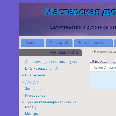
Мастерская ду
Целительство и духовное ра
Главная
Глоссарий
Толкование снов
«
Настроение д
Рубрики сайта
10 ноября — 
Аффирмации на каждый день
Автор:
Анаста
Библиотека знаний
Благовония
Друиды
Заговоры
Интересное
Лунный календарь стрижек на
месяц
Мантры