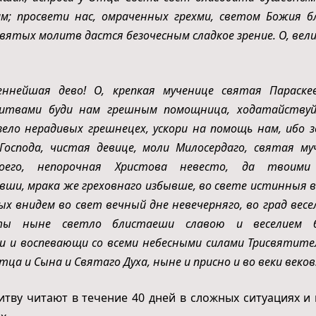
м; просвети нас, омраченных грехми, светом Божия б
вятых молитв дастся безочесным сладкое зрение. О, вел
еннейшая дево! О, крепкая мученице святая Параске
итвами буди нам грешным помощница, ходатайствуй
зело нерадивых грешнецех, ускори на помощь нам, ибо 
Господа, чистая девице, моли Милосердаго, святая му
оего, непорочная Христова невесто, да твоими
вши, мрака же греховнаго избывше, во свете истинныя в
х внидем во свет вечный дне невечерняго, во град весел
ы ныне светло блистаеши славою и веселием бе
и и воспевающи со всеми небесными силами Трисвятите
ца и Сына и Святаго Духа, ныне и присно и во веки веков
тву читают в течение 40 дней в сложных ситуациях и