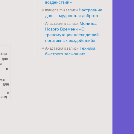
воздействий»
Настроение
maughaim
к записи
дня — мудрость и доброта
Молитва
Анастасия
к записи
Нового Времени «О
трансмутации последствий
негативных воздействий»
Техника
Анастасия
к записи
быстрого засыпания
кая
 для
я
ти в
риод