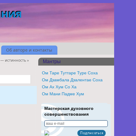
ания
Об авторе и контакты
 — истинность
»
Мантры
Ом Таре Туттаре Туре Соха
Ом Дзамбала Дзалентае Соха
Ом Ах Хум Со Ха
Ом Мани Падме Хум
Мастерская духовного
совершенствования