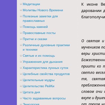
К иконе В
Медитации
даровании д
Молитвы Нового Времени
Полезные заметки для
благополучи
православных
Помощь камней
Православные посты
Притчи и сказки
О святая и 
Различные духовные практики
мучеников п
и техники
веры христи
Святые и их помощь
Божественна
Упражнения для дыхания
приити ко п
Характеристика лунных суток
светло весе
Целебные свойства продуктов
тя, свята
Целительные мудры
преблаженн
Целительство РейКи
словом очи 
Цитата дня
вкупе и душ
Часто задаваемые вопросы
от грехов н
Эниология