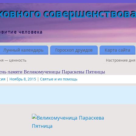
ховного совершенствов
звитие человека
Лунный календарь
Гороскоп друидов
Карта сайта
ня — ценность
Настроение дня
день памяти Великомученицы Параскевы Пятницы
сия
|
Ноябрь 8, 2015
|
Святые и их помощь