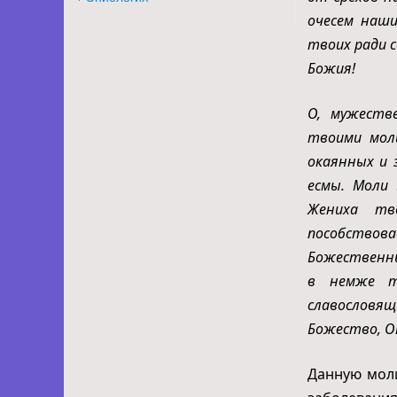
очесем наши
твоих ради с
Божия!
О, мужеств
твоими мол
окаянных и 
есмы. Моли 
Жениха тв
пособствова
Божественны
в немже т
славословящ
Божество, От
Данную моли