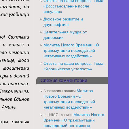
Ответы на ваши вопросы. Тема:
лагодати, да
«Восстановление после
инсульта»
икая угодница
Духовное развитие и
дауншифтинг
Целительная мудра от
во! Святыми
депрессии
 и молися о
Молитва Нового Времени «О
трансмутации последствий
зело немощни
негативных воздействий»
ченице, моли
Ответы на ваши вопросы. Тема:
 молитвами
«Хроническая усталость»
еры и деяний
Свежие комментарии
ия приснаго,
зконечным,
Молитва
Анастасия
к записи
Нового Времени «О
льное Единое
трансмутации последствий
. Аминь.
негативных воздействий»
Молитва Нового
Lushik17
к записи
Времени «О трансмутации
 при тяжёлых
последствий негативных