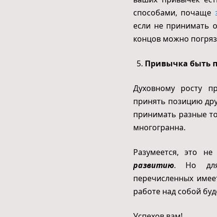
способами, почаще
если не принимать о
концов можно погряз
Привычка быть 
Духовному росту пр
принять позицию дру
принимать разные то
многогранна.
Разумеется, это н
развитию
. Но для
перечисленных имеет
работе над собой буд
Успехов вам!