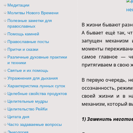
Медитации
Молитвы Нового Времени
Полезные заметки для
В жизни бывают разн
православных
А бывает ещё так, ч
Помощь камней
запущен механизм 
Православные посты
моменты переживания
Притчи и сказки
самое главное — ч
Различные духовные практики
и техники
притягиваем в свою ж
Святые и их помощь
Упражнения для дыхания
В первую очередь, н
Характеристика лунных суток
осознанность, режим
Целебные свойства продуктов
своей жизни и в н
Целительные мудры
механизм, который вы
Целительство РейКи
Цитата дня
1) Заменить негати
Часто задаваемые вопросы
Эниология