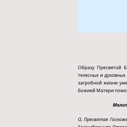
Образу Пресвятой Б
телесных и духовных
загробной жизни ум
Божией Матери помог
Молит
О, Пресвятая Госпож
Богоизбранная Отрок