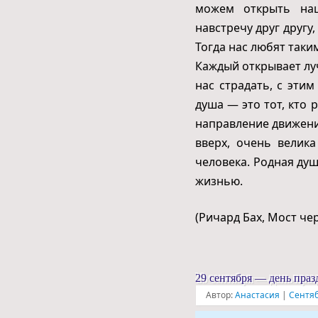
можем открыть наш
навстречу друг другу
Тогда нас любят таки
Каждый открывает луч
нас страдать, с эти
душа — это тот, кто
направление движен
вверх, очень велик
человека. Родная ду
жизнью.
(Ричард Бах, Мост че
29 сентября — день пра
Автор:
Анастасия
|
Сентяб