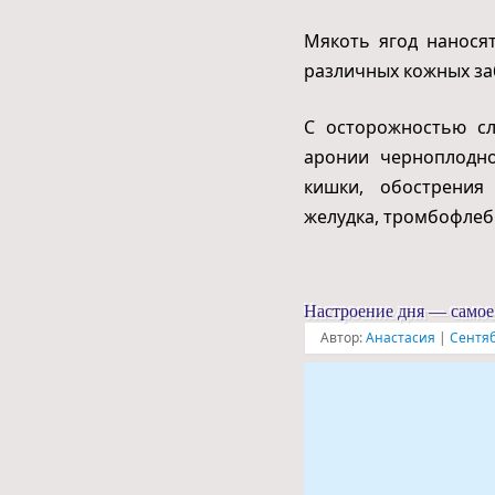
Мякоть ягод нанося
различных кожных за
С осторожностью сл
аронии черноплодно
кишки, обострения
желудка, тромбофлеб
Настроение дня — самое
Автор:
Анастасия
|
Сентяб