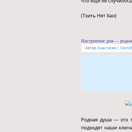
что ещё не случилос
(Тхить Нят Хан)
Настроение дня — родна
Автор:
Анастасия
|
Сентяб
Родная душа — это т
подходят наши ключи