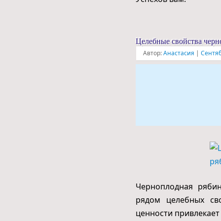
Целебные свойства чер
Автор:
Анастасия
|
Сентяб
Черноплодная рябин
рядом целебных сво
ценности привлекает