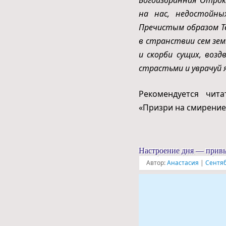
на нас, недостойны
Пречистым образом Тв
в странствии сем зем
и скорби сущих, воз
страстьми и уврачуй я
Рекомендуется чит
«Призри на смирение»
Настроение дня — прив
Автор:
Анастасия
|
Сентяб