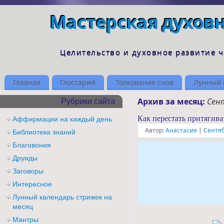
Мастерская духов
Целительство и духовное развитие 
Главная
Глоссарий
Толкование снов
Лунный 
Архив за месяц:
Сен
Рубрики сайта
Как перестать притягива
Аффирмации на каждый день
Автор:
Анастасия
|
Сентяб
Библиотека знаний
Благовония
Друиды
Заговоры
Интересное
Лунный календарь стрижек на
месяц
Мантры