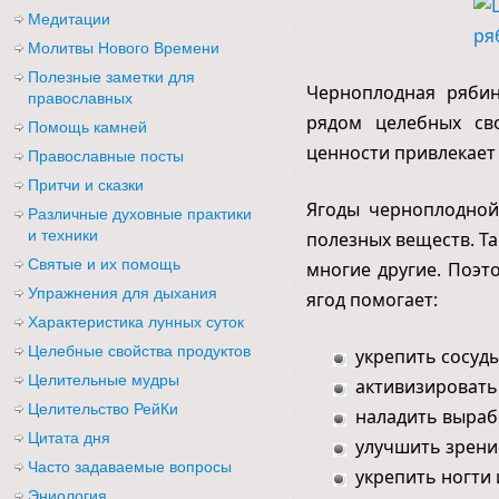
Медитации
Молитвы Нового Времени
Полезные заметки для
Черноплодная рябин
православных
рядом целебных сво
Помощь камней
ценности привлекает
Православные посты
Притчи и сказки
Ягоды черноплодной
Различные духовные практики
и техники
полезных веществ. Так
Святые и их помощь
многие другие. Поэт
Упражнения для дыхания
ягод помогает:
Характеристика лунных суток
Целебные свойства продуктов
укрепить сосуд
Целительные мудры
активизировать
Целительство РейКи
наладить выраб
Цитата дня
улучшить зрени
Часто задаваемые вопросы
укрепить ногти 
Эниология