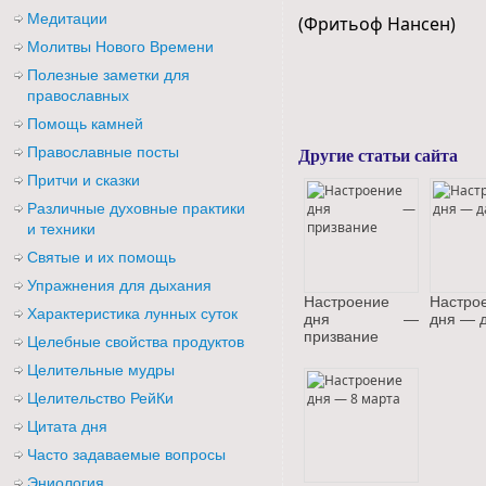
Медитации
(Фритьоф Нансен)
Молитвы Нового Времени
Полезные заметки для
православных
Помощь камней
Другие статьи сайта
Православные посты
Притчи и сказки
Различные духовные практики
и техники
Святые и их помощь
Упражнения для дыхания
Настроение
Настро
Характеристика лунных суток
дня —
дня — 
призвание
Целебные свойства продуктов
Целительные мудры
Целительство РейКи
Цитата дня
Часто задаваемые вопросы
Эниология