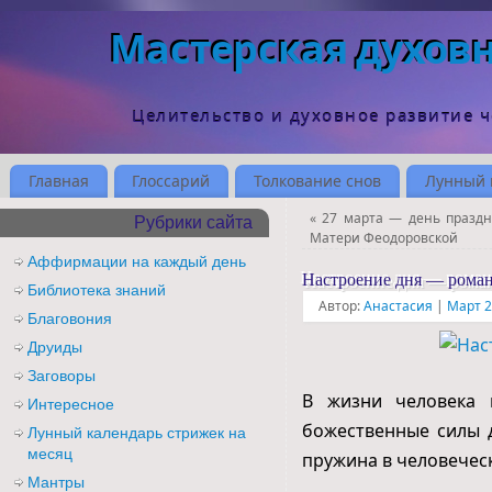
Мастерская духов
Целительство и духовное развитие 
Главная
Глоссарий
Толкование снов
Лунный 
«
27 марта — день празд
Рубрики сайта
Матери Феодоровской
Аффирмации на каждый день
Настроение дня — рома
Библиотека знаний
Автор:
Анастасия
|
Март 2
Благовония
Друиды
Заговоры
В жизни человека 
Интересное
божественные силы д
Лунный календарь стрижек на
месяц
пружина в человечес
Мантры