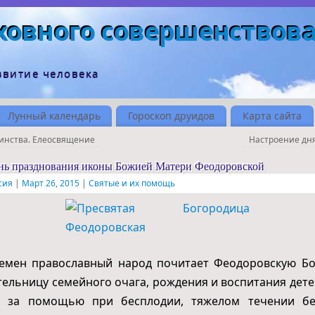
ховного совершенствов
звитие человека
Лунный календарь
Гороскоп друидов
Карта сайта
инства. Елеосвящение
Настроение дн
ень празднования иконы Божией Матери Феодоровской
сия
|
Март 26, 2015
|
Святые и их помощь
ремен православный народ почитает Феодоровскую Б
тельницу семейного очага, рождения и воспитания детей
 за помощью при бесплодии, тяжелом течении бе