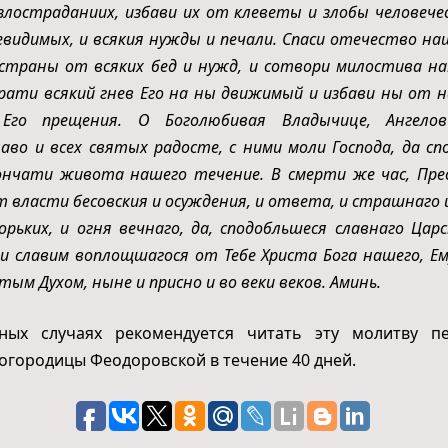
 злостраданиих, избави их от клеветы и злобы человечес
видимых, и всякия нужды и печали. Спаси отечество наш
 страны от всяких бед и нужд, и сотвори милостива н
рати всякий гнев Его на ны движимый и избави ны от 
 Его прещения. О Боголюбивая Владычице, Ангелов
лаво и всех святых радосте, с ними моли Господа, да сп
ончати живота нашего течение. В смерти же час, Пре
т власти бесовския и осуждения, и ответа, и страшнаго
рьких, и огня вечнаго, да, сподобльшеся славнаго Цар
 и славим воплощшагося от Тебе Христа Бога нашего, Ем
ым Духом, ныне и присно и во веки веков. Аминь.
ных случаях рекомендуется читать эту молитву п
огородицы Феодоровской в течение 40 дней.