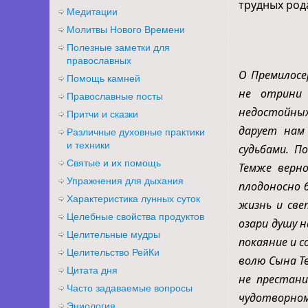
трудных род
Медитации
Молитвы Нового Времени
Полезные заметки для
православных
О Премилосе
Помощь камней
не отрини 
Православные посты
недостойных
Притчи и сказки
дарует нам
Различные духовные практики
и техники
судьбами. П
Святые и их помощь
Темже верно
Упражнения для дыхания
плодоносно б
Характеристика лунных суток
жизнь и све
Целебные свойства продуктов
озари душу н
Целительные мудры
покаяние и 
Целительство РейКи
волю Сына Тв
Цитата дня
не престани
Часто задаваемые вопросы
чудотворном
Эниология