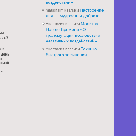
воздействий»
Настроение
maughaim
к записи
дня — мудрость и доброта
Молитва
Анастасия
к записи
Нового Времени «О
трансмутации последствий
негативных воздействий»
Техника
Анастасия
к записи
день
быстрого засыпания
я
жией
я»