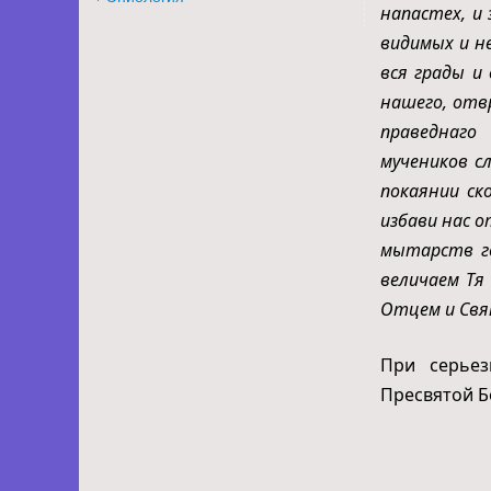
напастех, и
видимых и не
вся грады и
нашего, отв
праведнаго
мучеников с
покаянии ск
избави нас о
мытарств го
величаем Тя
Отцем и Свят
При серьез
Пресвятой Б