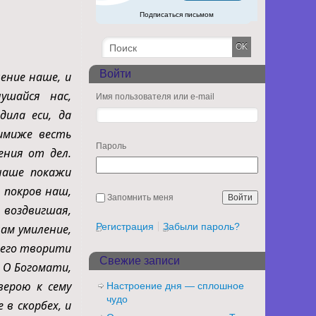
Подписаться письмом
Войти
ение наше, и
ушайся нас,
Имя пользователя или e-mail
дила еси, да
имиже весть
Пароль
ения от дел.
 наше покажи
и покров наш,
Запомнить меня
 воздвигшая,
Регистрация
Забыли пароль?
нам умиление,
шего творити
Свежие записи
. О Богомати,
верою к сему
Настроение дня — сплошное
чудо
в скорбех, и