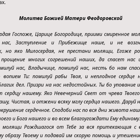
ах.
Молитва Божией Матери Феодоровской
рдая Госпоже, Царице Богородице, приими смиренное мол
нас, Заступление и Прибежище наше, и не возгн
, но яко Милосердая, не престани молящи, Егоже ро
 прощение многих согрешений наших, да спасет нас 
омилуй нас, Владычице, помилуй нас, несть бо нам спас
 вопием Ти: помилуй рабы Твоя, и неплодное сердце
лагих дел. Призри на нас недостойных. Ты бо упование 
т сердцу нашему. Яко Невечерний Свет от чрева Твоего
ашу, Чистая, и отжени всяку мглу сердца нашего. Даруй 
сокрушение сердечное. Сподоби нас по вся дни живота на
оего и Бога нашего и во всем благоугождати Ему единому
 молящи Рождшагося от Тебе за вся притекающия с 
у образу Твоему и подавай им скорую помощь и утешение 