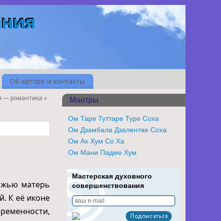
ания
Об авторе и контакты
я — романтика
»
Мантры
Ом Таре Туттаре Туре Соха
Ом Дзамбала Дзалентае Соха
Ом Ах Хум Со Ха
Ом Мани Падме Хум
Мастерская духовного
ожью матерь
совершенствования
. К её иконе
ременности,