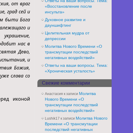
Ответы на ваши вопросы. Тема:
кия, от враг
«Восстановление после
е, град сей и
инсульта»
ам быти Бога
Духовное развитие и
дауншифтинг
належащаго и
Целительная мудра от
 украшение,
депрессии
одобит нас в
Молитва Нового Времени «О
святая Дево,
трансмутации последствий
негативных воздействий»
 испытания, и
Ответы на ваши вопросы. Тема:
ствия Божия,
«Хроническая усталость»
уже слава со
Свежие комментарии
Молитва
Анастасия
к записи
еред иконой
Нового Времени «О
трансмутации последствий
негативных воздействий»
Молитва Нового
Lushik17
к записи
Времени «О трансмутации
последствий негативных