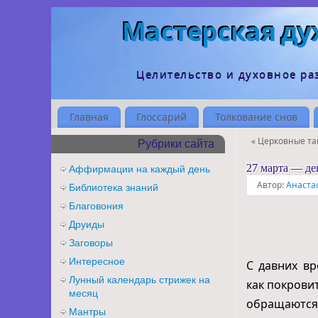
Мастерская ду
Целительство и духовное ра
Главная
Глоссарий
Толкование снов
«
Церковные та
Рубрики сайта
27 марта — д
Аффирмации на каждый день
Автор:
Анаста
Библиотека знаний
Благовония
Друиды
Заговоры
Интересное
С давних в
Лунный календарь стрижек на
как покрови
месяц
обращаются
Мантры