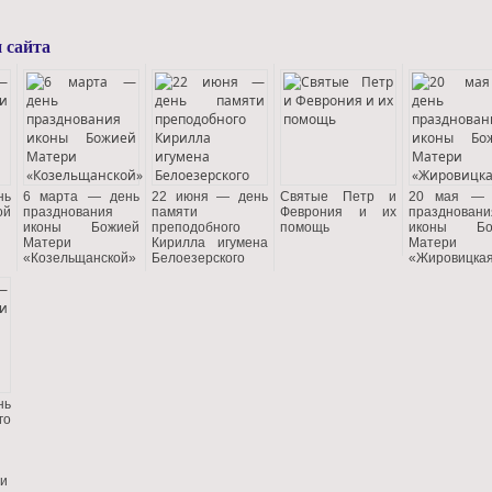
 сайта
нь
6 марта — день
22 июня — день
Святые Петр и
20 мая — 
ой
празднования
памяти
Феврония и их
праздновани
иконы Божией
преподобного
помощь
иконы Бо
Матери
Кирилла игумена
Матери
«Козельщанской»
Белоезерского
«Жировицка
нь
го
чи