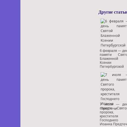
Другие статьи
6 февраля — де
памяти Свят
Блаженной
Ксении
Петербургской
7 июля — де
памяти Свято
пророка,
крестителя
Господнего
Иоанна Предте