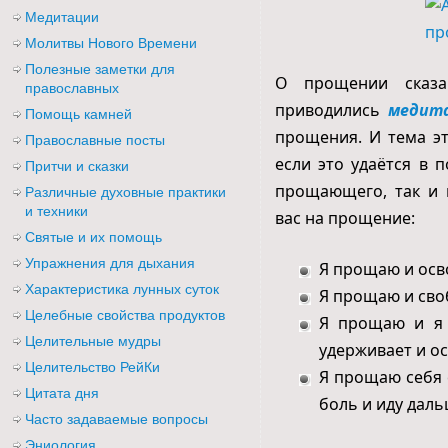
Медитации
Молитвы Нового Времени
Полезные заметки для
О прощении сказа
православных
приводились
медит
Помощь камней
прощения. И тема эт
Православные посты
если это удаётся в 
Притчи и сказки
прощающего, так и 
Различные духовные практики
и техники
вас на прощение:
Святые и их помощь
Упражнения для дыхания
Я прощаю и осв
Характеристика лунных суток
Я прощаю и сво
Целебные свойства продуктов
Я прощаю и я ч
Целительные мудры
удерживает и о
Целительство РейКи
Я прощаю себя с
Цитата дня
боль и иду даль
Часто задаваемые вопросы
Эниология