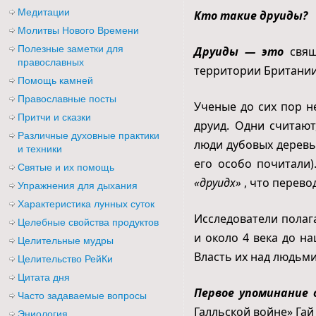
Медитации
Кто такие друиды?
Молитвы Нового Времени
Полезные заметки для
Друиды — это
свящ
православных
территории Британии
Помощь камней
Православные посты
Ученые до сих пор н
Притчи и сказки
друид. Одни считают
Различные духовные практики
люди дубовых деревь
и техники
его особо почитали)
Святые и их помощь
«друидх»
, что перево
Упражнения для дыхания
Характеристика лунных суток
Исследователи полаг
Целебные свойства продуктов
и около 4 века до н
Целительные мудры
Власть их над людьми
Целительство РейКи
Цитата дня
Первое упоминание 
Часто задаваемые вопросы
Галльской войне» Гай
Эниология