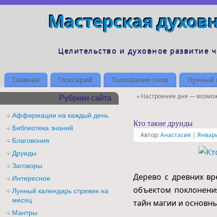
Мастерская духов
Целительство и духовное развитие 
Главная
Глоссарий
Толкование снов
Лунный 
«
Настроение дня — возмо
Рубрики сайта
Аффирмации на каждый день
Кто такие друиды
Библиотека знаний
Автор:
Анастасия
|
Январь
Благовония
Друиды
Заговоры
Дерево с древних в
Интересное
объектом поклонения
Лунный календарь стрижек на
месяц
тайн магии и основн
Мантры