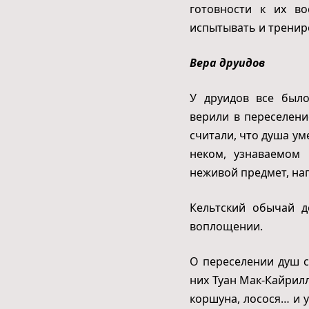
готовности к их в
испытывать и трениро
Вера друидов
У друидов все было
верили в переселени
считали, что душа у
неком, узнаваемом
неживой предмет, нап
Кельтский обычай д
воплощении.
О переселении душ с
них Туан Мак-Кайрилл
коршуна, лосося… и 