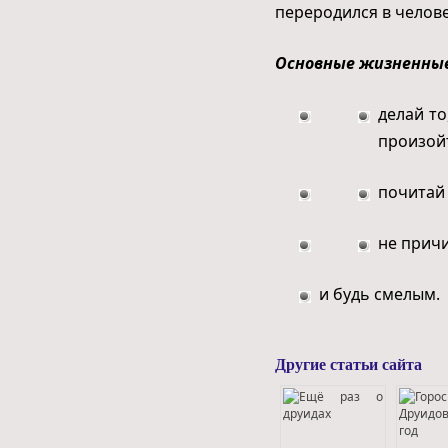
переродился в челове
Основные жизненные
делай то
произой
почитай 
не прич
и будь смелым.
Другие статьи сайта