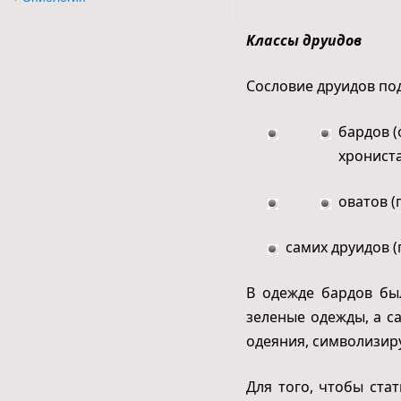
Классы друидов
Сословие друидов под
бардов (
хрониста
оватов (
самих друидов 
В одежде бардов бы
зеленые одежды, а с
одеяния, символизир
Для того, чтобы ста