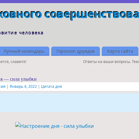
ховного совершенствов
звитие человека
Лунный календарь
Гороскоп друидов
Карта сайта
ется, славите!
Ответы на ваши вопросы. Тем
ня — сила улыбки
сия
|
Январь 4, 2022
|
Цитата дня