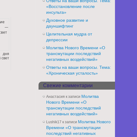
Ответы на ваши вопросы. Тема:
«Восстановление после
инсульта»
Духовное развитие и
дауншифтинг
Целительная мудра от
депрессии
Молитва Нового Времени «О
трансмутации последствий
 дня
 свет
негативных воздействий»
Ответы на ваши вопросы. Тема:
«Хроническая усталость»
Свежие комментарии
Молитва
Анастасия
к записи
Нового Времени «О
трансмутации последствий
негативных воздействий»
Молитва Нового
Lushik17
к записи
Времени «О трансмутации
последствий негативных