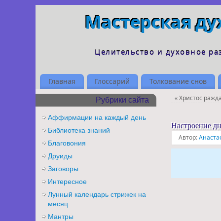
Мастерская ду
Целительство и духовное ра
Главная
Глоссарий
Толкование снов
«
Христос ражда
Рубрики сайта
Аффирмации на каждый день
Настроение д
Библиотека знаний
Автор:
Анаста
Благовония
Друиды
Заговоры
Интересное
Лунный календарь стрижек на
месяц
Мантры