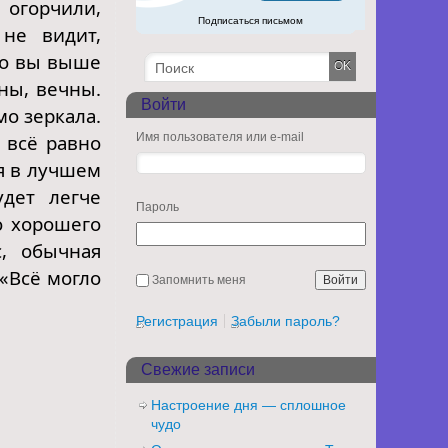
 огорчили,
Подписаться письмом
 не видит,
то вы выше
ны, вечны.
Войти
мо зеркала.
 всё равно
Имя пользователя или e-mail
я в лучшем
дет легче
Пароль
о хорошего
, обычная
 «Всё могло
Запомнить меня
Регистрация
Забыли пароль?
Свежие записи
Настроение дня — сплошное
чудо