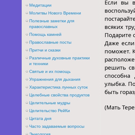
Если вы в
Медитации
воспользу
Молитвы Нового Времени
постарайт
Полезные заметки для
всяких тр
православных
Подарите с
Помощь камней
Даже если
Православные посты
поможет. 
Притчи и сказки
Различные духовные практики
располож
и техники
решить св
Святые и их помощь
способна
Упражнения для дыхания
улыбка. По
Характеристика лунных суток
быть гора
Целебные свойства продуктов
Целительные мудры
(Мать Тере
Целительство РейКи
Цитата дня
Часто задаваемые вопросы
Эниология