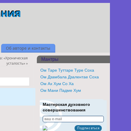
ания
Об авторе и контакты
а: «Хроническая
Мантры
усталость»
»
Ом Таре Туттаре Туре Соха
Ом Дзамбала Дзалентае Соха
Ом Ах Хум Со Ха
Ом Мани Падме Хум
Мастерская духовного
совершенствования