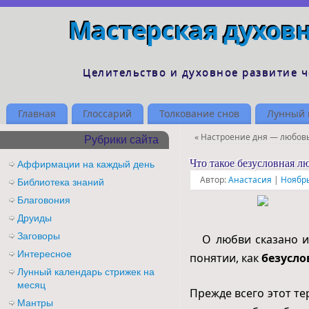
Мастерская духов
Целительство и духовное развитие 
Главная
Глоссарий
Толкование снов
Лунный 
«
Настроение дня — любов
Рубрики сайта
Что такое безусловная л
Аффирмации на каждый день
Автор:
Анастасия
|
Ноябрь
Библиотека знаний
Благовония
Друиды
Заговоры
О любви сказано и 
Интересное
понятии, как
безусло
Лунный календарь стрижек на
месяц
Прежде всего этот т
Мантры