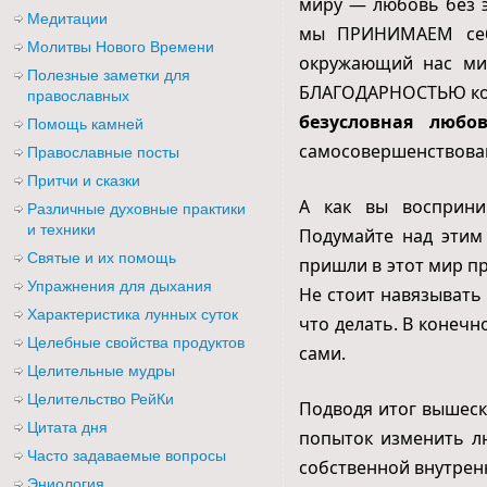
миру — любовь без э
Медитации
мы ПРИНИМАЕМ себя
Молитвы Нового Времени
окружающий нас ми
Полезные заметки для
БЛАГОДАРНОСТЬЮ ко в
православных
безусловная любо
Помощь камней
самосовершенствова
Православные посты
Притчи и сказки
А как вы восприним
Различные духовные практики
и техники
Подумайте над этим
Святые и их помощь
пришли в этот мир п
Упражнения для дыхания
Не стоит навязывать 
Характеристика лунных суток
что делать. В конечн
Целебные свойства продуктов
сами.
Целительные мудры
Целительство РейКи
Подводя итог вышеск
Цитата дня
попыток изменить л
Часто задаваемые вопросы
собственной внутрен
Эниология