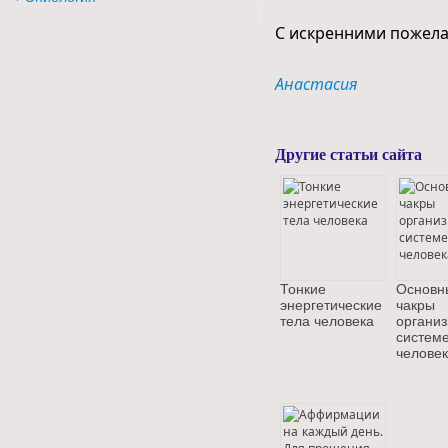
С искренними пожела
Анастасия
Другие статьи сайта
Тонкие
Основн
энергетические
чак
тела человека
органи
систем
челове