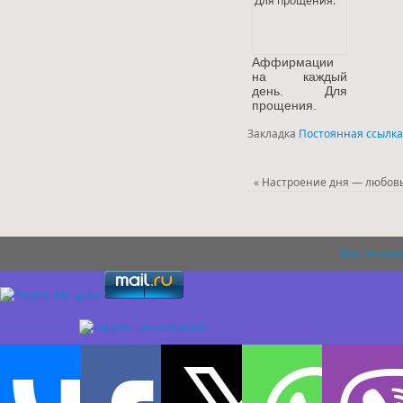
Аффирмации
на каждый
день. Для
прощения.
Закладка
Постоянная ссылка
«
Настроение дня — любов
Мастерская