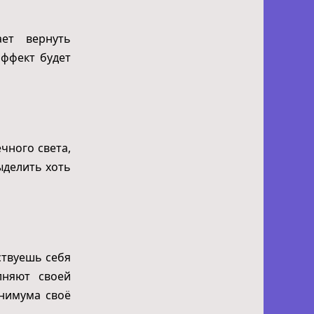
ает вернуть
эффект будет
чного света,
ыделить хоть
ствуешь себя
лняют своей
инимума своё