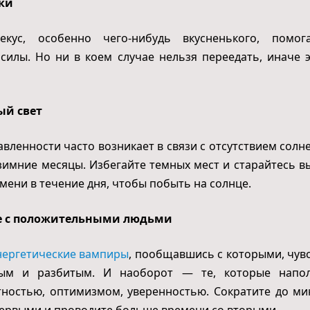
ки
екус, особенно чего-нибудь вкусненького, помог
силы. Но ни в коем случае нельзя переедать, иначе 
ый свет
авленности часто возникает в связи с отсутствием солне
зимние месяцы. Избегайте темных мест и старайтесь в
мени в течение дня, чтобы побыть на солнце.
 с положительными людьми
нергетические вампиры
, пообщавшись с которыми, чув
ым и разбитым. И наоборот — те, которые напо
ностью, оптимизмом, уверенностью. Сократите до м
ервыми и проводите больше времени со вторыми.