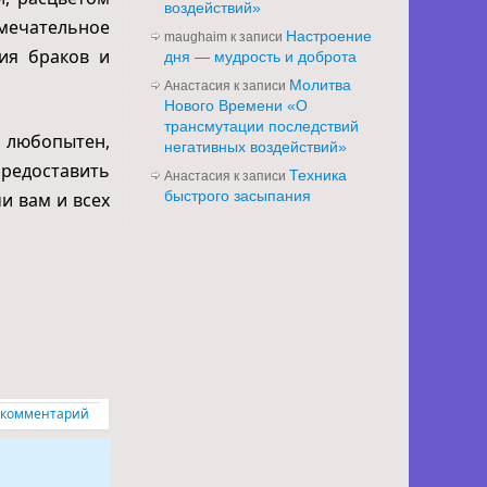
воздействий»
амечательное
Настроение
maughaim
к записи
ия браков и
дня — мудрость и доброта
Молитва
Анастасия
к записи
Нового Времени «О
трансмутации последствий
любопытен,
негативных воздействий»
редоставить
Техника
Анастасия
к записи
быстрого засыпания
и вам и всех
 комментарий