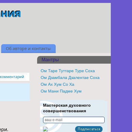
ания
Об авторе и контакты
Мантры
Ом Таре Туттаре Туре Соха
 комментарий
Ом Дзамбала Дзалентае Соха
Ом Ах Хум Со Ха
Ом Мани Падме Хум
Мастерская духовного
совершенствования
ери.