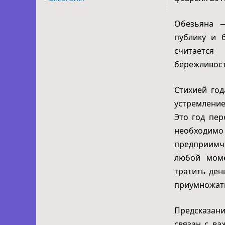
Обезьяна —
публику и 
считается
бережливост
Стихией год
устремление
Это год пер
необходим
предприимчи
любой моме
тратить ден
приумножать
Предсказани
связан с в