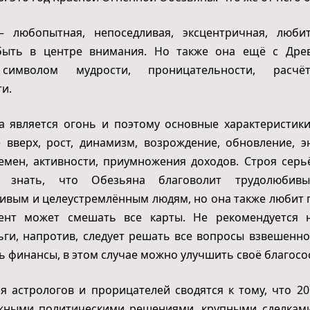
 любопытная, непоседливая, эксцентричная, люби
быть в центре внимания. Но также она ещё с Дре
 символом мудрости, проницательности, расчё
и.
а является огонь и поэтому основные характеристик
 вверх, рост, динамизм, возрождение, обновление, э
емен, активности, приумножения доходов. Строя сер
о знать, что Обезьяна благоволит трудолюбивы
вым и целеустремлённым людям, но она также любит 
нт может смешать все карты. Не рекомендуется 
ьги, напротив, следует решать все вопросы взвешенно
 финансы, в этом случае можно улучшить своё благосо
я астрологов и прорицателей сводятся к тому, что 20
ажными политическими решениями, крупными сделками