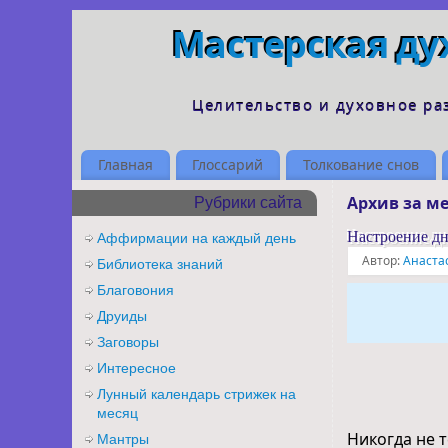
Мастерская ду
Целительство и духовное ра
Главная
Глоссарий
Толкование снов
Архив за м
Рубрики сайта
Настроение д
Аффирмации на каждый день
Автор:
Анаста
Библиотека знаний
Благовония
Друиды
Заговоры
Интересное
Лунный календарь стрижек на
месяц
Никогда не 
Мантры