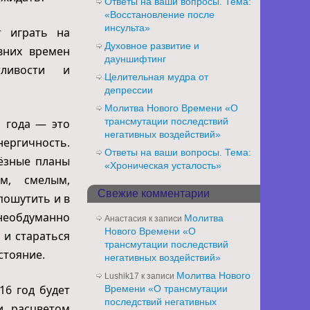
Ответы на ваши вопросы. Тема:
«Восстановление после
инсульта»
т играть на
Духовное развитие и
вних времен
дауншифтинг
тливости и
Целительная мудра от
депрессии
Молитва Нового Времени «О
трансмутации последствий
и года — это
негативных воздействий»
нергичность.
Ответы на ваши вопросы. Тема:
ьёзные планы
«Хроническая усталость»
м, смелым,
Свежие комментарии
пошутить и в
необдуманно
Молитва
Анастасия
к записи
Нового Времени «О
 и стараться
трансмутации последствий
стояние.
негативных воздействий»
Молитва Нового
Lushik17
к записи
16 год будет
Времени «О трансмутации
последствий негативных
, расцветом