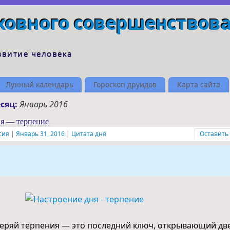
ховного совершенствов
звитие человека
Лунный календарь
Гороскоп друидов
Карта сайта
есяц:
Январь 2016
ня — терпение
сия
|
Январь 31, 2016
|
Цитата дня
Оставить
теряй терпения — это последний ключ, открывающий дв