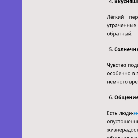
Вкусняш
Лёгкий пер
утраченные 
обратный.
Солнечн
Чувство под
особенно в 
немного вре
Общение
Есть люди-
э
опустошенн
жизнерадост
общение с п