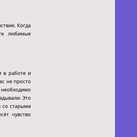
ствие. Когда
ите любимые
и в работе и
вас не просто
о необходимо
адывали. Это
а со старыми
сёт чувство