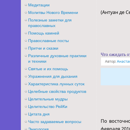
Медитации
(Антуан де 
Молитвы Нового Времени
Полезные заметки для
православных
Помощь камней
Православные посты
Притчи и сказки
Что ожидать о
Различные духовные практики
и техники
Автор:
Анаста
Святые и их помощь
Упражнения для дыхания
Характеристика лунных суток
Целебные свойства продуктов
Целительные мудры
Целительство РейКи
Цитата дня
По восточно
Часто задаваемые вопросы
февраля 201
Эниология