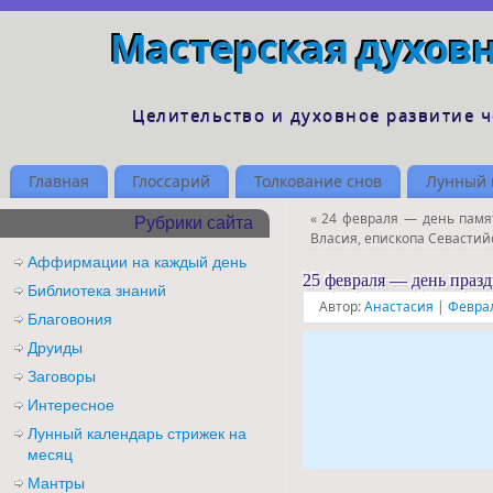
Мастерская духов
Целительство и духовное развитие 
Главная
Глоссарий
Толкование снов
Лунный 
«
24 февраля — день пам
Рубрики сайта
Власия, епископа Севастий
Аффирмации на каждый день
25 февраля — день праз
Библиотека знаний
Автор:
Анастасия
|
Феврал
Благовония
Друиды
Заговоры
Интересное
Лунный календарь стрижек на
месяц
Мантры