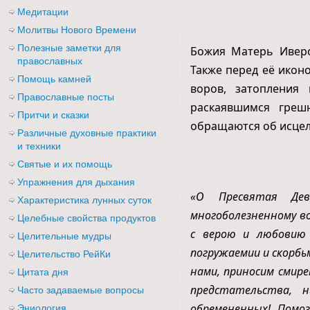
Медитации
Молитвы Нового Времени
Полезные заметки для
Божия Матерь Иверс
православных
Также перед её икон
Помощь камней
воров, затопления
Православные посты
раскаявшимся греш
Притчи и сказки
обращаются об исцел
Различные духовные практики
и техники
Святые и их помощь
Упражнения для дыхания
«О Пресвятая Дев
Характеристика лунных суток
многоболезненному во
Целебные свойства продуктов
с верою и любовию 
Целительные мудры
погружаемии и скорбьм
Целительство РейКи
нами, приносим смир
Цитата дня
предстательства, 
Часто задаваемые вопросы
обремененных! Помо
Эниология