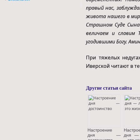
правый нас, заблужда
живота нашего в мир
Страшном Суде Сына 
величаем и славим Т
угодившими Богу. Амин
При тяжелых недуга
Иверской читают в те
Другие статьи сайта
Настроение
Настро
дня —
дня —
достоинство
– это ж