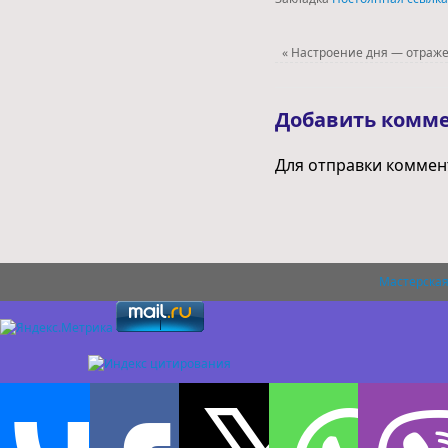
«
Настроение дня — отраж
Добавить комм
Для отправки комме
Мастерская