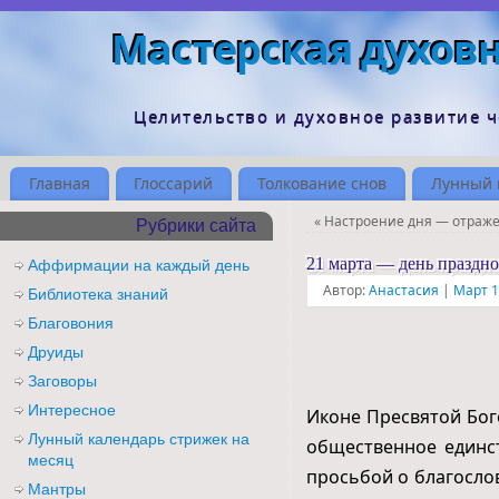
Мастерская духов
Целительство и духовное развитие 
Главная
Глоссарий
Толкование снов
Лунный 
«
Настроение дня — отраж
Рубрики сайта
21 марта — день праздн
Аффирмации на каждый день
Автор:
Анастасия
|
Март 1
Библиотека знаний
Благовония
Друиды
Заговоры
Интересное
Иконе Пресвятой Бог
Лунный календарь стрижек на
общественное единст
месяц
просьбой о благослов
Мантры