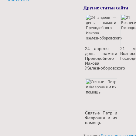
Другие статьи сайта
24 апреля —
21 
день памяти
Вознес
Преподобного
Господ
Иакова
Железноборовского
Святые Петр и
Феврония и их
помощь
Закладка
Постоянная ссылка