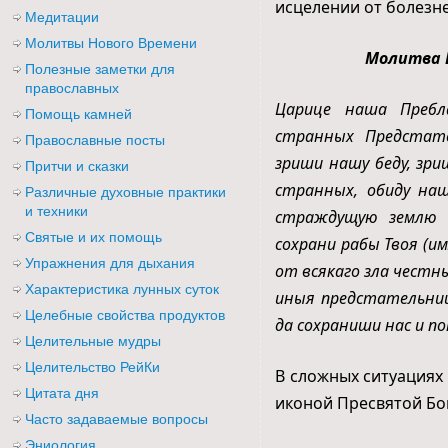
исцелении от болезне
Медитации
Молитвы Нового Времени
Молитва 
Полезные заметки для
православных
Царице наша Пребл
Помощь камней
странных Предстате
Православные посты
зриши нашу беду, зри
Притчи и сказки
странных, обиду наш
Различные духовные практики
и техники
страждущую землю Р
Святые и их помощь
сохрани рабы Твоя (им
Упражнения для дыхания
от всякаго зла честн
Характеристика лунных суток
иныя предстательниц
Целебные свойства продуктов
да сохраниши нас и по
Целительные мудры
Целительство РейКи
В сложных ситуациях 
Цитата дня
иконой Пресвятой Бо
Часто задаваемые вопросы
Эниология