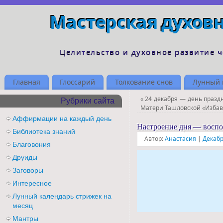
Мастерская духов
Целительство и духовное развитие 
Главная
Глоссарий
Толкование снов
Лунный 
«
24 декабря — день празд
Рубрики сайта
Матери Ташловской «Избав
Аффирмации на каждый день
Настроение дня — восп
Библиотека знаний
Автор:
Анастасия
|
Декабр
Благовония
Друиды
Заговоры
Интересное
Лунный календарь стрижек на
месяц
Мантры