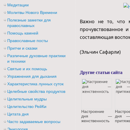
Медитации
Молитвы Нового Времени
Полезные заметки для
Важно не то, что 
православных
прочувствованное и
Помощь камней
составляющая воспо
Православные посты
Притчи и сказки
(Эльчин Сафарли)
Различные духовные практики
и техники
Святые и их помощь
Другие статьи сайта
Упражнения для дыхания
Характеристика лунных суток
Целебные свойства продуктов
Целительные мудры
Целительство РейКи
Настроение
Настро
Цитата дня
дня —
дня —
женственность
притяж
Часто задаваемые вопросы
Эниология