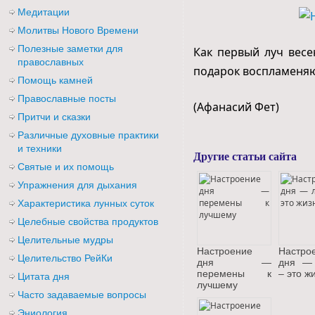
Медитации
Молитвы Нового Времени
Полезные заметки для
Как первый луч весе
православных
подарок воспламеня
Помощь камней
Православные посты
(Афанасий Фет)
Притчи и сказки
Различные духовные практики
и техники
Другие статьи сайта
Святые и их помощь
Упражнения для дыхания
Характеристика лунных суток
Целебные свойства продуктов
Целительные мудры
Настроение
Настро
Целительство РейКи
дня —
дня —
перемены к
– это ж
Цитата дня
лучшему
Часто задаваемые вопросы
Эниология