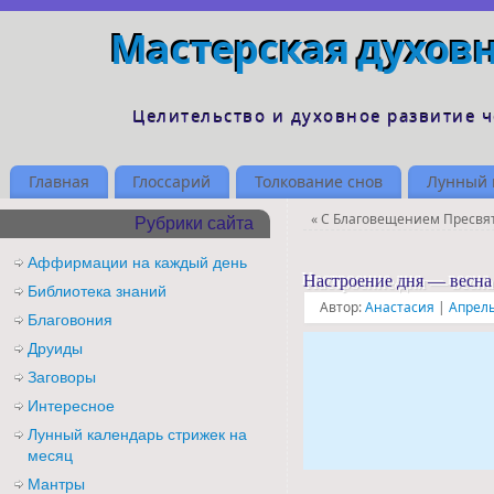
Мастерская духов
Целительство и духовное развитие 
Главная
Глоссарий
Толкование снов
Лунный 
«
С Благовещением Пресвят
Рубрики сайта
Аффирмации на каждый день
Настроение дня — весна
Библиотека знаний
Автор:
Анастасия
|
Апрель
Благовония
Друиды
Заговоры
Интересное
Лунный календарь стрижек на
месяц
Мантры