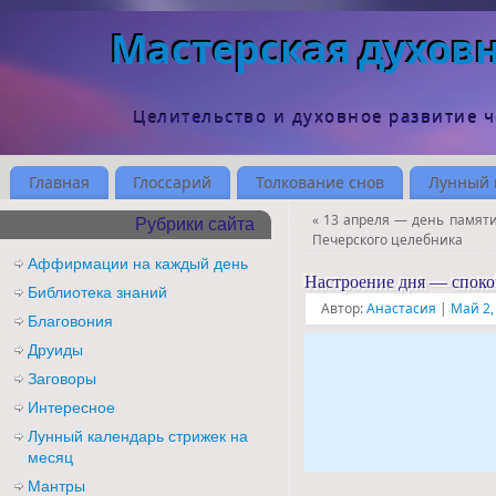
Мастерская духов
Целительство и духовное развитие 
Главная
Глоссарий
Толкование снов
Лунный 
«
13 апреля — день памяти
Рубрики сайта
Печерского целебника
Аффирмации на каждый день
Настроение дня — споко
Библиотека знаний
Автор:
Анастасия
|
Май 2,
Благовония
Друиды
Заговоры
Интересное
Лунный календарь стрижек на
месяц
Мантры