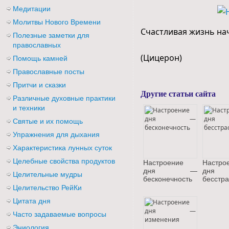
Медитации
Молитвы Нового Времени
Счастливая жизнь нач
Полезные заметки для
православных
(Цицерон)
Помощь камней
Православные посты
Притчи и сказки
Другие статьи сайта
Различные духовные практики
и техники
Святые и их помощь
Упражнения для дыхания
Характеристика лунных суток
Целебные свойства продуктов
Настроение
Настро
дня —
дн
Целительные мудры
бесконечность
бесстра
Целительство РейКи
Цитата дня
Часто задаваемые вопросы
Эниология