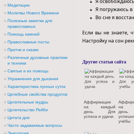
Я освобождаюсь
Медитации
Я погружаюсь в
Молитвы Нового Времени
Во сне я восст
Полезные заметки для
православных
Если вы не знаете,
Помощь камней
Настройку на сон рек
Православные посты
Притчи и сказки
Различные духовные практики
Другие статьи сайта
и техники
Святые и их помощь
Упражнения для дыхания
Характеристика лунных суток
Целебные свойства продуктов
Целительные мудры
Аффирмации
Аффир
на каждый
на к
Целительство РейКи
день. Для
день
успеха и удачи.
успешн
Цитата дня
учёбы
Часто задаваемые вопросы
Эниология