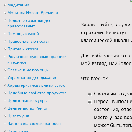
Медитации
Молитвы Нового Времени
Полезные заметки для
Здравствуйте, друзь
православных
страхами. Её могут 
Помощь камней
классической школы и
Православные посты
Притчи и сказки
Для избавления от с
Различные духовные практики
и техники
мой взгляд, наиболее
Святые и их помощь
Упражнения для дыхания
Что важно?
Характеристика лунных суток
С каждым отдел
Целебные свойства продуктов
Целительные мудры
Перед выполне
Целительство РейКи
состояние, отве
Цитата дня
месте у вас во
Часто задаваемые вопросы
может быть тепл
Эниология