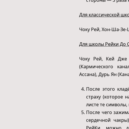
Для классической шк
Чоку Рей, Хон-Ша-Зе-
Для школы Рейки До 
Чоку Рей, Кей Дже 
(Кармического кана
Ассана), Дурь Ян (Кан
После этого клад
страху (которое 
листе те символы,
После чего зажим
сердечной чакры
РейКи, можно д