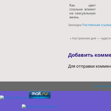
Как цвет
спальни влияет
на сексуальную
жизнь
Закладка
Постоянная ссылка
«
Настроение дня — чудесн
Добавить комм
Для отправки комме
Мастерская