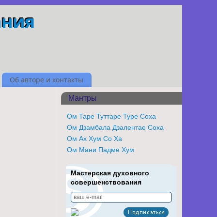
ания
Об авторе и контакты
Мантры
Ом Таре Туттаре Туре Соха
Ом Дзамбала Дзалентае Соха
Ом Ах Хум Со Ха
Ом Мани Падме Хум
Мастерская духовного
совершенствования