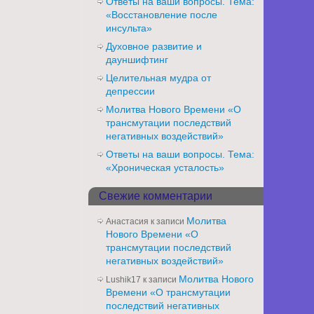
Ответы на ваши вопросы. Тема:
«Восстановление после
инсульта»
Духовное развитие и
дауншифтинг
Целительная мудра от
депрессии
Молитва Нового Времени «О
трансмутации последствий
негативных воздействий»
Ответы на ваши вопросы. Тема:
«Хроническая усталость»
Свежие комментарии
Молитва
Анастасия
к записи
Нового Времени «О
трансмутации последствий
негативных воздействий»
Молитва Нового
Lushik17
к записи
Времени «О трансмутации
последствий негативных