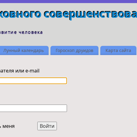
ховного совершенствов
звитие человека
Лунный календарь
Гороскоп друидов
Карта сайта
ателя или e-mail
ь меня