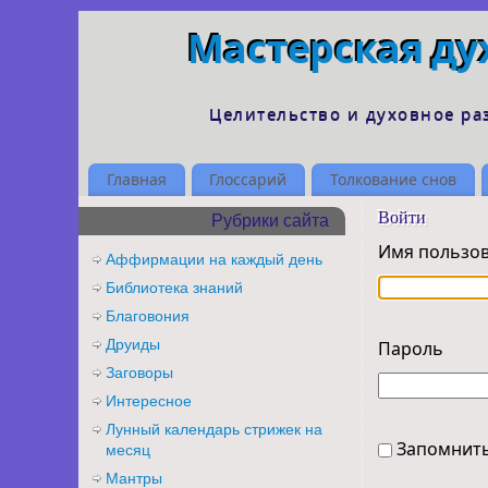
Мастерская ду
Целительство и духовное ра
Главная
Глоссарий
Толкование снов
Войти
Рубрики сайта
Имя пользов
Аффирмации на каждый день
Библиотека знаний
Благовония
Друиды
Пароль
Заговоры
Интересное
Лунный календарь стрижек на
Запомнит
месяц
Мантры