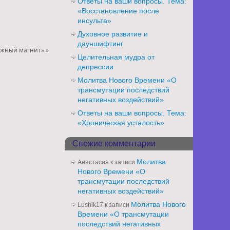
Ответы на ваши вопросы. Тема:
«Восстановление после
инсульта»
Духовное развитие и
дауншифтинг
ежный магнит»
»
Целительная мудра от
депрессии
Молитва Нового Времени «О
трансмутации последствий
негативных воздействий»
Ответы на ваши вопросы. Тема:
«Хроническая усталость»
Свежие комментарии
Молитва
Анастасия
к записи
Нового Времени «О
трансмутации последствий
негативных воздействий»
Молитва Нового
Lushik17
к записи
Времени «О трансмутации
последствий негативных