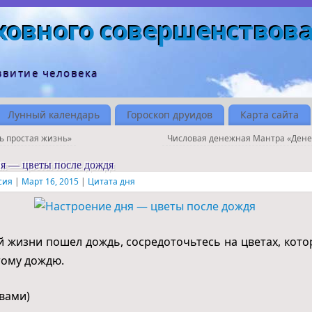
ховного совершенствов
звитие человека
Лунный календарь
Гороскоп друидов
Карта сайта
ь простая жизнь»
Числовая денежная Мантра «Ден
я — цветы после дождя
сия
|
Март 16, 2015
|
Цитата дня
й жизни пошел дождь, сосредоточьтесь на цветах, кото
тому дождю.
Свами)