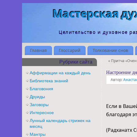
Мастерская ду
Целительство и духовное ра
Главная
Глоссарий
Толкование снов
«
Притча «Очен
Рубрики сайта
Настроение дн
Аффирмации на каждый день
Автор:
Анаста
Библиотека знаний
Благовония
Друиды
Заговоры
Если в Ваше
Интересное
благодаря э
Лунный календарь стрижек на
месяц
(Радханатх 
Мантры