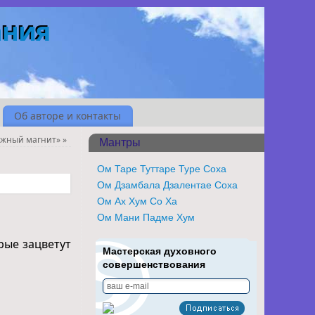
ания
Об авторе и контакты
ежный магнит»
»
Мантры
Ом Таре Туттаре Туре Соха
Ом Дзамбала Дзалентае Соха
Ом Ах Хум Со Ха
Ом Мани Падме Хум
рые зацветут
Мастерская духовного
совершенствования