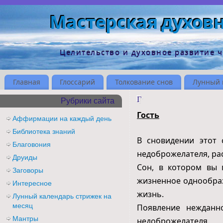
Мастерская духов
Целительство и духовное развитие 
Главная
Глоссарий
Толкование снов
Лунный 
Г
Рубрики сайта
Гость
Аффирмации на каждый день
Библиотека знаний
В сновидении этот 
Благовония
недоброжелателя, ра
Друиды
Сон, в котором вы 
Заговоры
жизненное однообраз
Интересное
жизнь.
Лунный календарь стрижек на
месяц
Появление нежданно
Мантры
недоброжелателя.