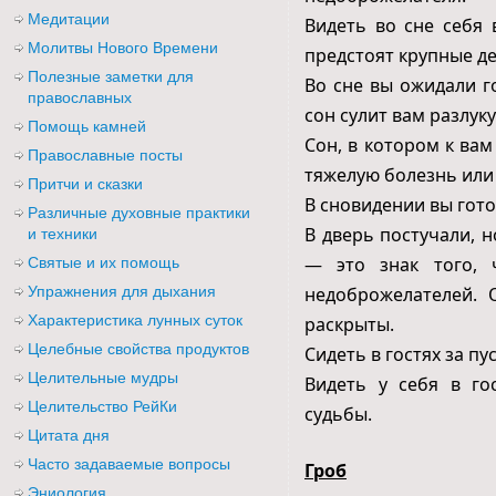
Медитации
Видеть во сне себя 
Молитвы Нового Времени
предстоят крупные д
Полезные заметки для
Во сне вы ожидали г
православных
сон сулит вам разлук
Помощь камней
Сон, в котором к ва
Православные посты
тяжелую болезнь или
Притчи и сказки
В сновидении вы гото
Различные духовные практики
В дверь постучали, н
и техники
— это знак того, 
Святые и их помощь
Упражнения для дыхания
недоброжелателей. 
Характеристика лунных суток
раскрыты.
Целебные свойства продуктов
Сидеть в гостях за п
Целительные мудры
Видеть у себя в г
Целительство РейКи
судьбы.
Цитата дня
Часто задаваемые вопросы
Гроб
Эниология