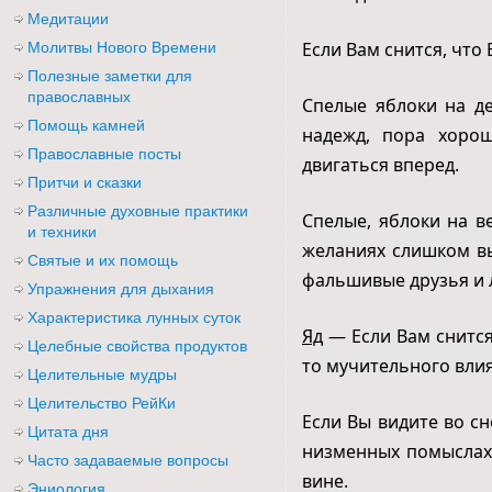
Медитации
Если Вам снится, что 
Молитвы Нового Времени
Полезные заметки для
православных
Спелые яблоки на д
Помощь камней
надежд, пора хорош
Православные посты
двигаться вперед.
Притчи и сказки
Различные духовные практики
Спелые, яблоки на в
и техники
желаниях слишком вы
Святые и их помощь
фальшивые друзья и л
Упражнения для дыхания
Характеристика лунных суток
Яд
— Если Вам снится,
Целебные свойства продуктов
то мучительного влия
Целительные мудры
Целительство РейКи
Если Вы видите во сн
Цитата дня
низменных помыслах 
Часто задаваемые вопросы
вине.
Эниология