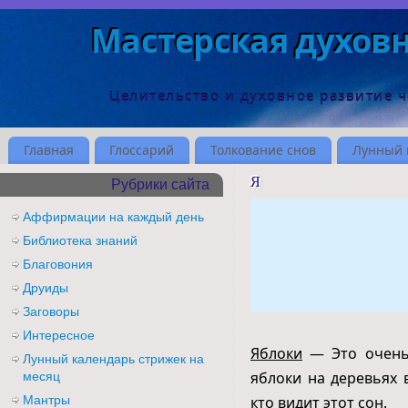
Мастерская духов
Целительство и духовное развитие 
Главная
Глоссарий
Толкование снов
Лунный 
Я
Рубрики сайта
Аффирмации на каждый день
Библиотека знаний
Благовония
Друиды
Заговоры
Интересное
Яблоки
— Это очень 
Лунный календарь стрижек на
яблоки на деревьях 
месяц
Мантры
кто видит этот сон.