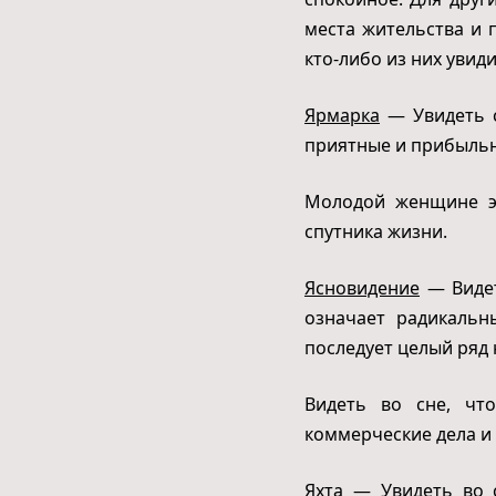
места жительства и 
кто-либо из них увиди
Ярмарка
— Увидеть с
приятные и прибыльн
Молодой женщине эт
спутника жизни.
Ясновидение
— Видет
означает радикальн
последует целый ряд
Видеть во сне, чт
коммерческие дела и
Яхта
— Увидеть во сн