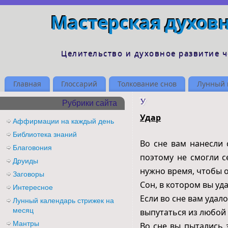
Мастерская духов
Целительство и духовное развитие 
Главная
Глоссарий
Толкование снов
Лунный 
У
Рубрики сайта
Удар
Аффирмации на каждый день
Библиотека знаний
Во сне вам нанесли 
Благовония
поэтому не смогли с
Друиды
нужно время, чтобы 
Заговоры
Сон, в котором вы уд
Интересное
Если во сне вам удал
Лунный календарь стрижек на
месяц
выпутаться из любой 
Мантры
Во сне вы пытались 