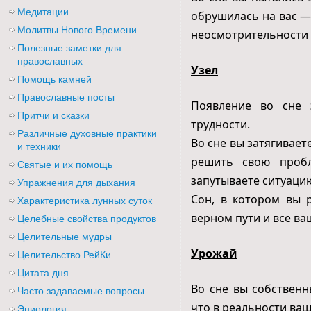
Медитации
обрушилась на вас —
Молитвы Нового Времени
неосмотрительности 
Полезные заметки для
православных
Узел
Помощь камней
Православные посты
Появление во сне 
Притчи и сказки
трудности.
Различные духовные практики
Во сне вы затягивает
и техники
решить свою проб
Святые и их помощь
запутываете ситуаци
Упражнения для дыхания
Сон, в котором вы р
Характеристика лунных суток
верном пути и все в
Целебные свойства продуктов
Целительные мудры
Урожай
Целительство РейКи
Цитата дня
Во сне вы собствен
Часто задаваемые вопросы
что в реальности ваш
Эниология