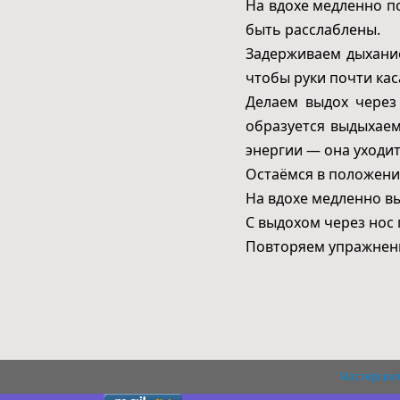
На вдохе медленно п
быть расслаблены.
Задерживаем дыхание
чтобы руки почти кас
Делаем выдох через 
образуется выдыхае
энергии — она уходит
Остаёмся в положении
На вдохе медленно вы
С выдохом через нос
Повторяем упражнени
Мастерская