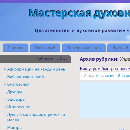
Мастерская духов
Целительство и духовное развитие 
Главная
Глоссарий
Толкование снов
Лунный 
Архив рубрики:
Упр
Рубрики сайта
Как утром быстро просну
Аффирмации на каждый день
Автор:
Анастасия
|
Январь
Библиотека знаний
Благовония
Друиды
Заговоры
Интересное
Лунный календарь стрижек на
месяц
Мантры