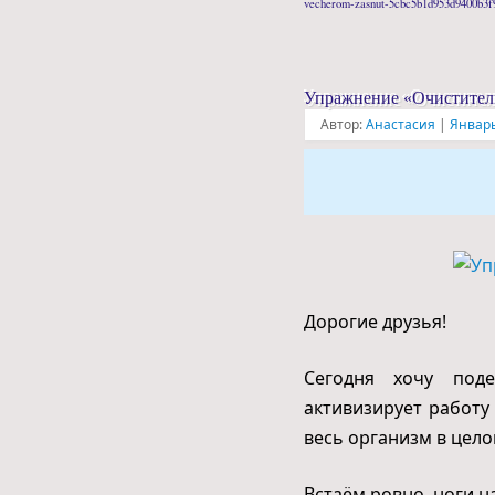
vecherom-zasnut-5cbc5b1d953d9400b3f
Упражнение «Очиститель
Автор:
Анастасия
|
Январь
Дорогие друзья!
Сегодня хочу под
активизирует работу 
весь организм в цело
Встаём ровно, ноги н