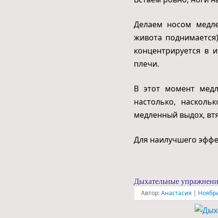
Делаем носом медле
живота поднимается),
концентрируется в и
плечи.
В этот момент мед
настолько, насколь
медленный выдох, втя
Для наилучшего эффек
Дыхательные упражнения
Автор:
Анастасия
|
Ноябрь