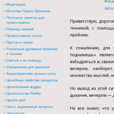
Медитации
Молитвы Нового Времени
Полезные заметки для
Приветствую, дороги
православных
техникой, с помощ
Помощь камней
проблем.
Православные посты
Притчи и сказки
К сожалению, для 
Различные духовные практики
и техники
поднимешь» являет
Святые и их помощь
взбодриться и, свежи
Упражнения для дыхания
вечером, наоборот
Характеристика лунных суток
множество мыслей, не
Целебные свойства продуктов
Целительные мудры
Но выход из этой си
Целительство РейКи
дыхание, вечером — д
Цитата дня
Часто задаваемые вопросы
Не все знают, что 
Эниология