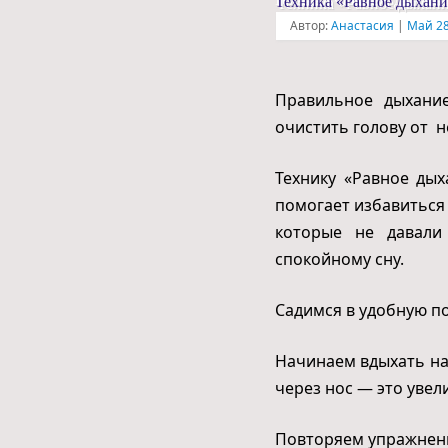
Техника «Равное дыхани
Автор:
Анастасия
|
Май 28
Правильное дыхание
очистить голову от 
Технику «Равное дых
помогает избавиться
которые не давали
спокойному сну.
Садимся в удобную по
Начинаем вдыхать на 
через нос — это уве
Повторяем упражнени