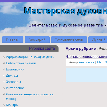
Мастерская духов
Целительство и духовное развитие 
Главная
Глоссарий
Толкование снов
Лунный 
Архив рубрики:
Эни
Рубрики сайта
Что такое эниокоррекция
Аффирмации на каждый день
Автор:
Анастасия
|
Март 9
Библиотека знаний
Благовония
Друиды
Заговоры
Интересное
Лунный календарь стрижек на
месяц
Мантры