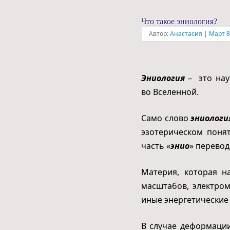
Что такое эниология?
Автор:
Анастасия
|
Март 8
Эниология
– это нау
во Вселенной.
Само слово
эниологи
эзотерическом понят
часть «
энио
» перево
Материя, которая н
масштабов, электро
иные энергетические 
В случае деформаци