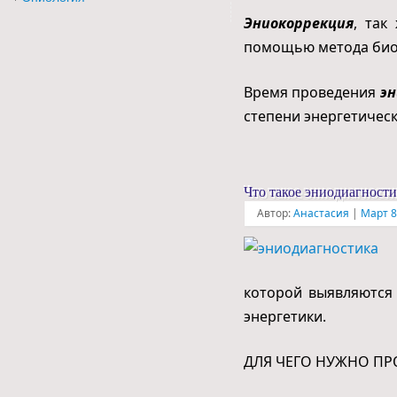
Эниокоррекция
, так
помощью метода био
Время проведения
эн
степени энергетичес
Что такое эниодиагности
Автор:
Анастасия
|
Март 8
которой выявляются
энергетики.
ДЛЯ ЧЕГО НУЖНО П