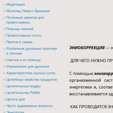
Медитации
Молитвы Нового Времени
Полезные заметки для
православных
Помощь камней
Православные посты
Притчи и сказки
ЭНИОКОРРЕКЦИЯ
— э
Различные духовные практики
и техники
Святые и их помощь
ДЛЯ ЧЕГО НУЖНО П
Упражнения для дыхания
С помощью
эниокор
Характеристика лунных суток
Целебные свойства продуктов
организменной сис
Целительные мудры
энергетики и, соотв
Целительство РейКи
восстанавливается з
Цитата дня
Часто задаваемые вопросы
КАК ПРОВОДИТСЯ Э
Эниология