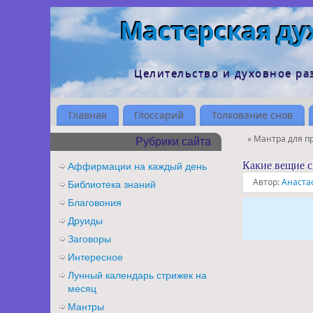
Мастерская ду
Целительство и духовное ра
Главная
Глоссарий
Толкование снов
«
Мантра для пр
Рубрики сайта
Какие вещие с
Аффирмации на каждый день
Автор:
Анаста
Библиотека знаний
Благовония
Друиды
Заговоры
Интересное
Лунный календарь стрижек на
месяц
Мантры