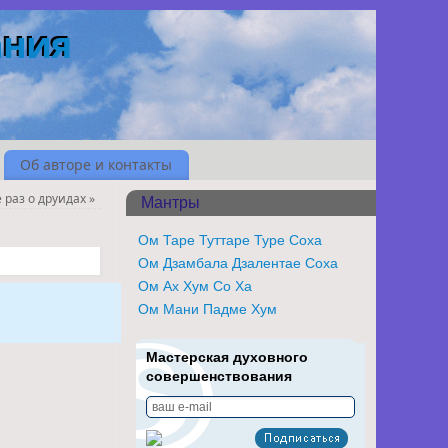
ания
Об авторе и контакты
 раз о друидах
»
Мантры
Ом Таре Туттаре Туре Соха
Ом Дзамбала Дзалентае Соха
Ом Ах Хум Со Ха
Ом Мани Падме Хум
Мастерская духовного
совершенствования