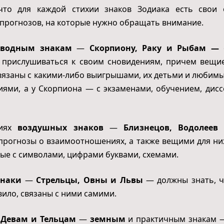
 что для каждой стихии знаков Зодиака есть свои 
прогнозов, на которые нужно обращать внимание.
водным знакам
—
Скорпиону, Раку и Рыбам —
о
 прислушиваться к своим сновидениям, причем вещие
вязаны с какими-либо выигрышами, их детьми и любимы
иями, а у Скорпиона — с экзаменами, обучением, дис
ниях
воздушных знаков
—
Близнецов, Водолее
прогнозы о взаимоотношениях, а также вещими для ни
ные с символами, цифрами буквами, схемами.
знаки
—
Стрельцы, Овны и Львы
— должны знать, ч
вило, связаны с ними самими.
 Девам и Тельцам
—
земным
и практичным знакам 