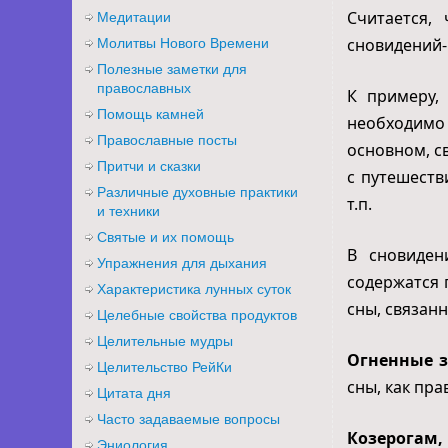
Считается,
Медитации
сновидений-
Молитвы Нового Времени
Полезные заметки для
православных
К примеру,
Помощь камней
необходимо
Православные посты
основном, с
Притчи и сказки
с путешеств
Различные духовные практики
т.п.
и техники
Святые и их помощь
В сновиде
Упражнения для дыхания
содержатся 
Характеристика лунных суток
сны, связан
Целебные свойства продуктов
Целительные мудры
Огненные 
Целительство РейКи
сны, как пра
Цитата дня
Часто задаваемые вопросы
Козерогам,
Эниология