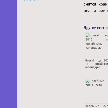
снятся край
реальными 
Другие статьи
Новый год 20
по китайско
календарю
Целебные си