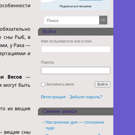
особенности
Подписаться письмом
бязательно
Войти
 сны Рыб, в
Имя пользователя или e-mail
ми, у Рака —
сертациями и
Пароль
в и Весов
—
х могут быть
Запомнить меня
Регистрация
Забыли пароль?
то их вещие
Свежие записи
Настроение дня — сплошное
чудо
— вещие сны