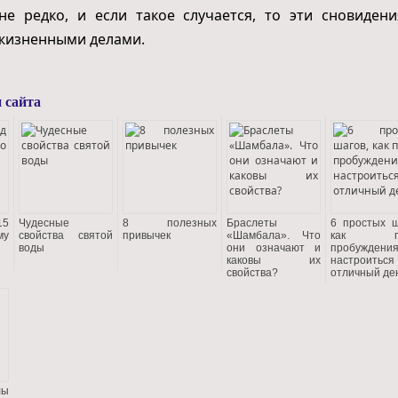
не редко, и если такое случается, то эти сновиден
жизненными делами.
 сайта
15
Чудесные
8 полезных
Браслеты
6 простых ш
му
свойства святой
привычек
«Шамбала». Что
как по
воды
они означают и
пробуждени
каковы их
настроитьс
свойства?
отличный де
лы