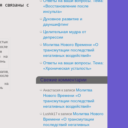
Ответы на ваши вопросы. Тема:
ия связаны с
«Восстановление после
инсульта»
Духовное развитие и
дауншифтинг
Целительная мудра от
депрессии
Молитва Нового Времени «О
трансмутации последствий
негативных воздействий»
Ответы на ваши вопросы. Тема:
«Хроническая усталость»
агов,
сле
Свежие комментарии
я
я на
нь
Молитва
Анастасия
к записи
Нового Времени «О
трансмутации последствий
негативных воздействий»
Молитва Нового
Lushik17
к записи
Времени «О трансмутации
последствий негативных