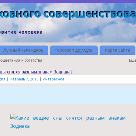
ховного совершенствов
звитие человека
Лунный календарь
Гороскоп друидов
Карта сайта
оцветания и богатства
Ещё
ны снятся разным знакам Зодиака?
сия
|
Февраль 7, 2015
|
Интересное