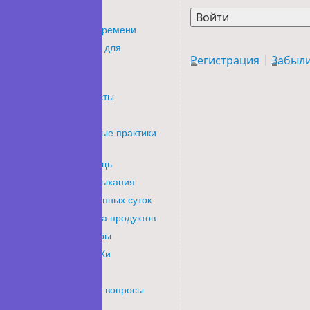
Времени
 для
Регистрация
Забыли пароль?
сты
ые практики
щь
дыхания
унных суток
а продуктов
ры
Ки
 вопросы