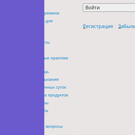
Времени
 для
Регистрация
Забыли пароль?
сты
ые практики
щь
дыхания
унных суток
а продуктов
ры
Ки
 вопросы